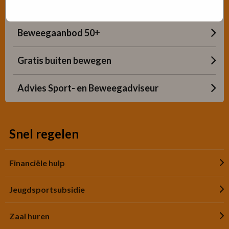
Sporten met beperking
Beweegaanbod 50+
Gratis buiten bewegen
Advies Sport- en Beweegadviseur
Snel regelen
Financiële hulp
Jeugdsportsubsidie
Zaal huren