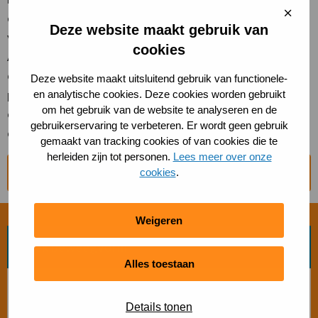
Sluit
emotioneel vlak niet aan bij kinderen in sportgroepen
cooki
Deze website maakt gebruik van
voor mensen met een verstandelijke beperking. De
cookies
Auti Power Girls Club biedt tienermeiden een veilige
omgeving waar ze zichzelf kunnen zijn. Onder
Deze website maakt uitsluitend gebruik van functionele-
professionele begeleiding kunnen ze samen sporten,
en analytische cookies. Deze cookies worden gebruikt
om het gebruik van de website te analyseren en de
ontdekken wat ze kunnen en vriendschappen
gebruikerservaring te verbeteren. Er wordt geen gebruik
opbouwen.
gemaakt van tracking cookies of van cookies die te
herleiden zijn tot personen.
Lees meer over onze
cookies
.
Naar de website Auti Power Girls Club
Weigeren
Zoek beweegvorm
Alles toestaan
Bosch beweegaanbod
Details tonen