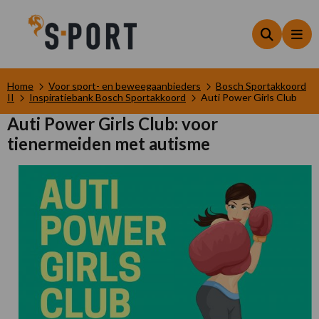
Zoeken
Me
Home
Voor sport- en beweegaanbieders
Bosch Sportakkoord
II
Inspiratiebank Bosch Sportakkoord
Auti Power Girls Club
Auti Power Girls Club: voor
tienermeiden met autisme