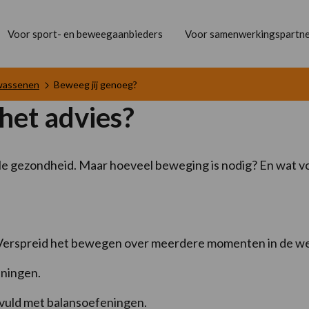
Voor sport- en beweegaanbieders
Voor samenwerkingspartne
lwassenen
Beweeg jij genoeg?
het advies?
ale gezondheid. Maar hoeveel beweging is nodig? En wat v
. Verspreid het bewegen over meerdere momenten in de w
eningen.
evuld met balansoefeningen.