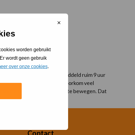
Sluit
cookiebanner
kies
 cookies worden gebruikt
 Er wordt geen gebruik
eer over onze cookies
.
k blijkt dat we elke dag gemiddeld ruim 9 uur
oor voldoende beweging en voorkom veel
30 minuten even drie minuutjes te bewegen. Dat
Contact