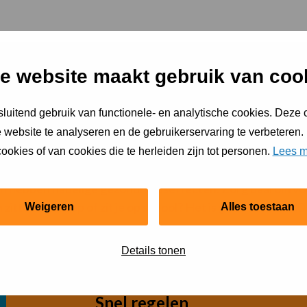
 als je ademhaling iets sneller wordt).
e website maakt gebruik van coo
ingen (zoals volleybal, buiten spelen, dansen en fietsen).
luitend gebruik van functionele- en analytische cookies. Deze
 website te analyseren en de gebruikerservaring te verbeteren.
ookies of van cookies die te herleiden zijn tot personen.
Lees m
s van 4 jaar en ouder de aanbevolen beweegrichtlijnen. Oo
tten hebben nadelige gezondheidseffecten. Zorg daarom v
en zittend beroep of zit je op school? Het is goed om elke 
Weigeren
Alles toestaan
Details tonen
Snel regelen