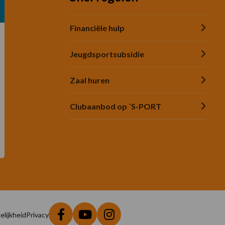
Financiële hulp
Jeugdsportsubsidie
Zaal huren
Clubaanbod op ´S-PORT
lijkheid
Privacy
Ga
Ga
Ga