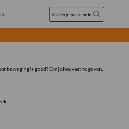
Zoek
rs
oor beweging is goed? Om je houvast te geven,
eek.