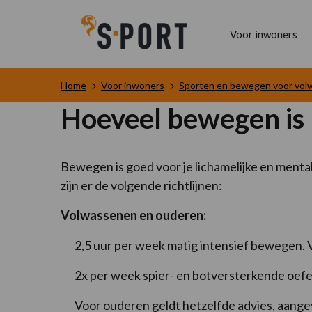
Voor inwoners
Home
Voor inwoners
Sporten en bewegen voor vo
Hoeveel bewegen is 
Bewegen is goed voor je lichamelijke en ment
zijn er de volgende richtlijnen:
Volwassenen en ouderen:
2,5 uur per week matig intensief bewegen
2x per week spier- en botversterkende oef
Voor ouderen geldt hetzelfde advies, aang