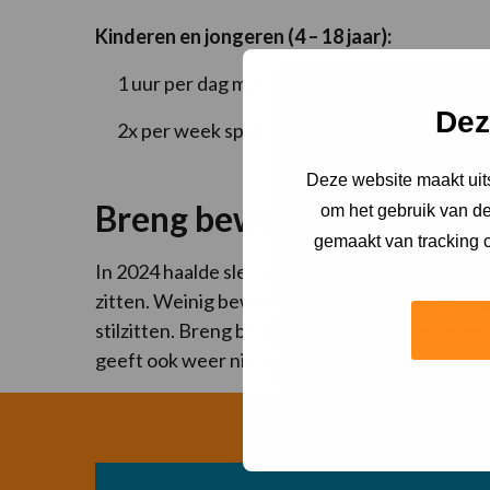
Kinderen en jongeren (4 – 18 jaar):
1 uur per dag matig intensief bewegen (dat is
Dez
2x per week spier- en botversterkende oefen
Deze website maakt uits
Breng beweging in je dag
om het gebruik van de
gemaakt van tracking c
In 2024 haalde slechts 46% van de Nederlander
zitten. Weinig bewegen en veel langdurig zi
stilzitten. Breng beweging in je dag! Heb je e
geeft ook weer nieuwe energie.