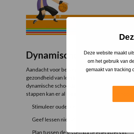
Dez
Dynamische schooldag
Deze website maakt uits
om het gebruik van de
Aandacht voor beweging houdt niet op bij de 
gemaakt van tracking c
gezondheid van leerlingen. Hoewel er buitenspe
dynamische schooldag is er afwisseling tussen
stappen kan er al meer beweging in de school
Stimuleer ouders en kinderen (en leerkracht
Geef lessen niet alleen in het leslokaal, maa
Plan tussen de lessen korte energizers in.