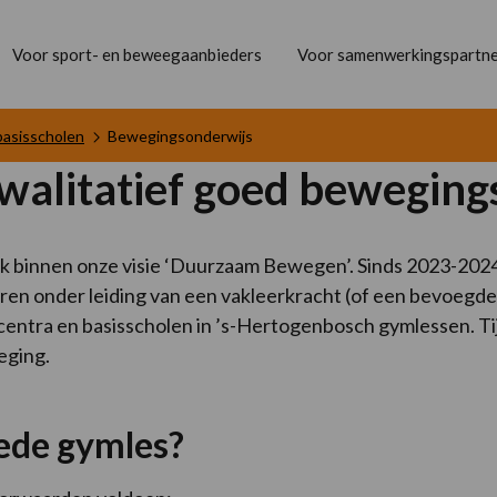
Voor sport- en beweegaanbieders
Voor samenwerkingspartne
basisscholen
Bewegingsonderwijs
walitatief goed beweging
 binnen onze visie ‘Duurzaam Bewegen’. Sinds 2023-2024 
ren onder leiding van een vakleerkracht (of een bevoegd
centra en basisscholen in ’s-Hertogenbosch gymlessen. T
eging.
oede gymles?