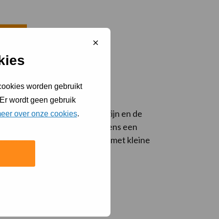
Sluit
cookiebanner
kies
 cookies worden gebruikt
 Er wordt geen gebruik
ijdrage leveren aan het welzijn en de
eer over onze cookies
.
n traditionele schooldag. Tijdens een
jn meerdere bouwstenen, maar met kleine