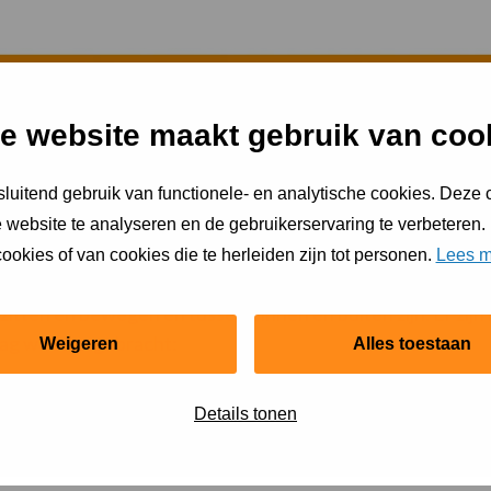
e website maakt gebruik van coo
luitend gebruik van functionele- en analytische cookies. Deze
 website te analyseren en de gebruikerservaring te verbeteren.
gymlessen. De dynamische schooldag kan een waardevolle b
ookies of van cookies die te herleiden zijn tot personen.
Lees m
elpauzes zijn, zitten kinderen nog veel te veel tijdens ee
 zitten en bewegen en tussen binnen en buiten zijn. Er zi
dag worden gebracht:
Weigeren
Alles toestaan
en) om lopend of op de fiets naar school te komen.
Details tonen
r ook buiten.