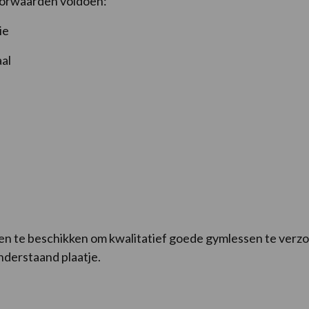
oorwaarden voldoen:
ie
aal
en te beschikken om kwalitatief goede gymlessen te verzo
onderstaand plaatje.