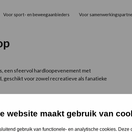
Voor sport- en beweegaanbieders
Voor samenwerkingspartne
op
aats, een sfeervol hardloopevenement met
, geschikt voor zowel recreatieve als fanatieke
hloop
e website maakt gebruik van coo
luitend gebruik van functionele- en analytische cookies. Deze