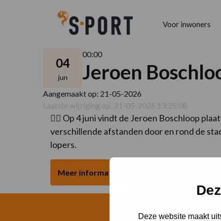
Voor inwoners
00:00
04
Jeroen Boschlo
jun
Aangemaakt op: 21-05-2026
Laatste wijziging op: 21-05-2026 13:25:08
🏃‍♂️ Op 4 juni vindt de Jeroen Boschloop pl
verschillende afstanden door en rond de stad
lopers.
Meer informatie en inschrijven Jeroen Bosc
Dez
Deze website maakt uits