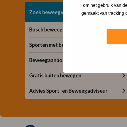
om het gebruik van de
Zoek beweegvorm
gemaakt van tracking c
Bosch beweegaanbod
Sporten met beperking
Beweegaanbod 50+
Gratis buiten bewegen
Advies Sport- en Beweegadviseur