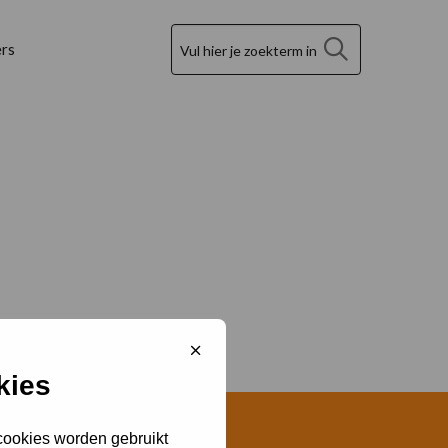
Zoek
rs
Sluit
cookiebanner
kies
 cookies worden gebruikt