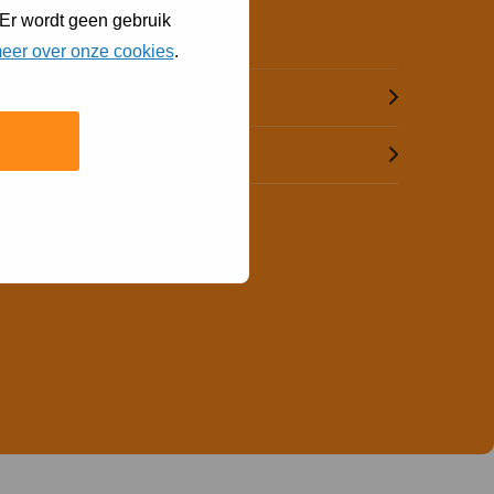
 Er wordt geen gebruik
Contact
eer over onze cookies
.
Bel (073) 615 51 55
Mail ons