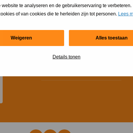
 website te analyseren en de gebruikerservaring te verbeteren.
Snel regelen
ookies of van cookies die te herleiden zijn tot personen.
Lees m
Financiële hulp
Weigeren
Alles toestaan
Jeugdsportsubsidie
Zaal huren
Details tonen
Clubaanbod op ´S-PORT