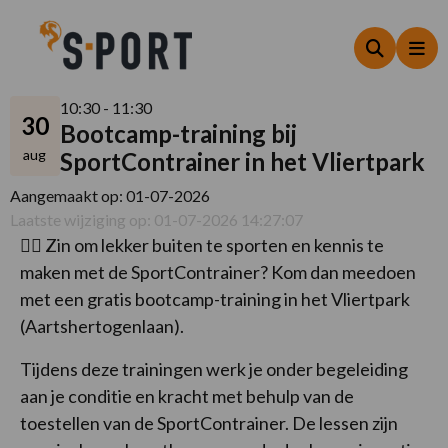
Zoeken
Me
10:30 - 11:30
30
Bootcamp-training bij
aug
SportContrainer in het Vliertpark
Aangemaakt op: 01-07-2026
Laatste wijziging op: 01-07-2026 14:27:07
🏋️‍♀️ Zin om lekker buiten te sporten en kennis te
maken met de SportContrainer? Kom dan meedoen
met een gratis bootcamp-training in het Vliertpark
(Aartshertogenlaan).
Tijdens deze trainingen werk je onder begeleiding
aan je conditie en kracht met behulp van de
toestellen van de SportContrainer. De lessen zijn