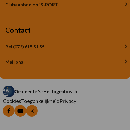
Clubaanbod op ´S-PORT
Contact
Bel (073) 615 51 55
Mail ons
Gemeente ’s-Hertogenbosch
Cookies
Toegankelijkheid
Privacy
Ga
Ga
Ga
naar
naar
naar
Facebook
YouTube
Instagram