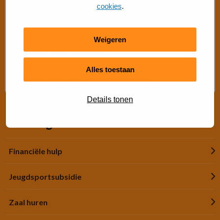
cookies
.
Beweegaanbod 50+
Weigeren
Gratis buiten bewegen
Alles toestaan
Advies Sport- en Beweegadviseur
Details tonen
Snel regelen
Financiële hulp
Jeugdsportsubsidie
Zaal huren