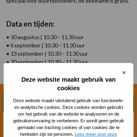
speciaal voor buurtbewoners; de deelname is gratis.
Data en tijden:
• 30 augustus | 10.30 – 11.30 uur
• 6 september | 10.30 – 11.30 uur
• 13 september | 10.30 – 11.30 uur
• 20 september | 10.30 – 11.30 uur
Sluit
Aanmelden is niet nodig; je kunt gewoon aansluiten.
cooki
Deze website maakt gebruik van
cookies
Deze website maakt uitsluitend gebruik van functionele-
Zoek beweegvorm
en analytische cookies. Deze cookies worden gebruikt
om het gebruik van de website te analyseren en de
Bosch beweegaanbod
gebruikerservaring te verbeteren. Er wordt geen gebruik
gemaakt van tracking cookies of van cookies die te
herleiden zijn tot personen.
Lees meer over onze
Sporten met beperking