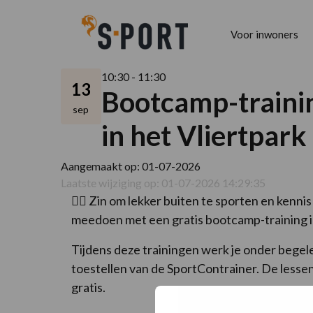
Voor inwoners
10:30 - 11:30
13
Bootcamp-trainin
sep
in het Vliertpark
Aangemaakt op: 01-07-2026
Laatste wijziging op: 01-07-2026 14:29:35
🏋️‍♀️ Zin om lekker buiten te sporten en ke
meedoen met een gratis bootcamp-training in
Tijdens deze trainingen werk je onder begele
toestellen van de SportContrainer. De lesse
gratis.