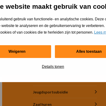
e website maakt gebruik van coo
luitend gebruik van functionele- en analytische cookies. Deze
 website te analyseren en de gebruikerservaring te verbeteren.
ookies of van cookies die te herleiden zijn tot personen.
Lees m
luiten.
Weigeren
Alles toestaan
Snel regelen
Details tonen
Financiële hulp
Jeugdsportsubsidie
Zaal huren