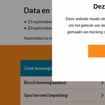
Dez
Data en tijden:
Deze website maakt uits
• 13 september | 10.30 – 11.30 uur
om het gebruik van de
• 20 september | 10.30 – 11.30 uur
gemaakt van tracking c
Aanmelden is niet nodig; je kunt gewoon aans
Zoek beweegvorm
Bosch beweegaanbod
Sporten met beperking