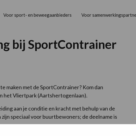
Voor sport- en beweegaanbieders
Voor samenwerkingspartne
g bij SportContrainer
nnis te maken met de SportContrainer? Kom dan
 het Vliertpark (Aartshertogenlaan).
iding aan je conditie en kracht met behulp van de
n zijn speciaal voor buurtbewoners; de deelname is