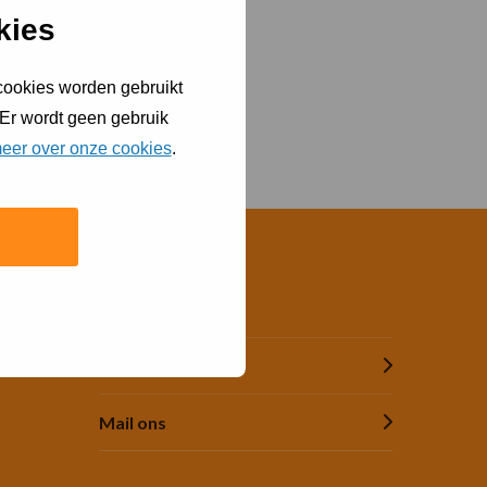
cookiebanner
kies
 cookies worden gebruikt
 Er wordt geen gebruik
eer over onze cookies
.
Contact
Bel (073) 615 51 55
Mail ons