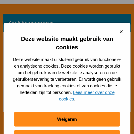
Zoek beweegvorm
Sluit
cooki
Deze website maakt gebruik van
Bosch beweegaanbod
cookies
Sporten met beperking
Deze website maakt uitsluitend gebruik van functionele-
en analytische cookies. Deze cookies worden gebruikt
Beweegaanbod 50+
om het gebruik van de website te analyseren en de
gebruikerservaring te verbeteren. Er wordt geen gebruik
gemaakt van tracking cookies of van cookies die te
Gratis buiten bewegen
herleiden zijn tot personen.
Lees meer over onze
cookies
.
Advies Sport- en Beweegadviseur
Weigeren
Snel regelen