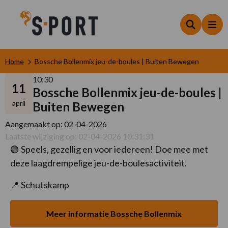
Zoeken
Me
Home
Bossche Bollenmix jeu-de-boules | Buiten Bewegen
10:30
11
Bossche Bollenmix jeu-de-boules |
april
Buiten Bewegen
Aangemaakt op: 02-04-2026
Laatste wijziging op: 02-04-2026 10:31:31
🟢 Speels, gezellig en voor iedereen! Doe mee met
deze laagdrempelige jeu-de-boulesactiviteit.
📍 Schutskamp
Meer informatie Bossche Bollenmix