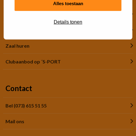
Alles toestaan
Financiële hulp
Details tonen
Jeugdsportsubsidie
Zaal huren
Clubaanbod op ´S-PORT
Contact
Bel (073) 615 51 55
Mail ons