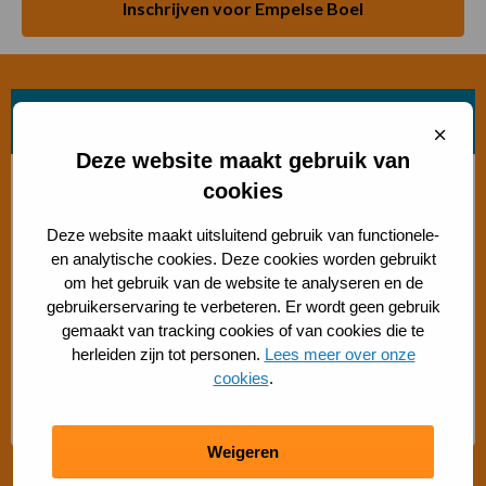
Inschrijven voor Empelse Boel
Zoek beweegvorm
Sluit
cooki
Deze website maakt gebruik van
Bosch beweegaanbod
cookies
Deze website maakt uitsluitend gebruik van functionele-
Sporten met beperking
en analytische cookies. Deze cookies worden gebruikt
om het gebruik van de website te analyseren en de
Beweegaanbod 50+
gebruikerservaring te verbeteren. Er wordt geen gebruik
gemaakt van tracking cookies of van cookies die te
herleiden zijn tot personen.
Lees meer over onze
Gratis buiten bewegen
cookies
.
Advies Sport- en Beweegadviseur
Weigeren