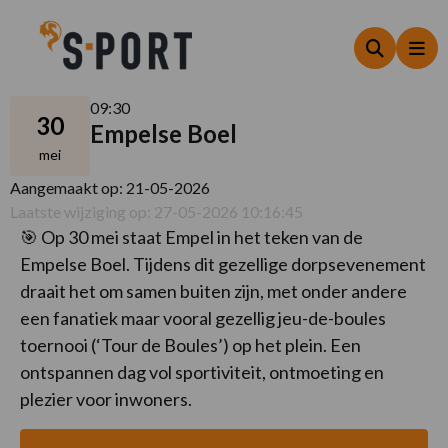
Zoeken
Me
09:30
30
Empelse Boel
mei
Aangemaakt op: 21-05-2026
Laatste wijziging op: 27-05-2026 10:16:45
🎯 Op 30 mei staat Empel in het teken van de
Empelse Boel. Tijdens dit gezellige dorps­evenement
draait het om samen buiten zijn, met onder andere
een fanatiek maar vooral gezellig jeu-de-boules
toernooi (‘Tour de Boules’) op het plein. Een
ontspannen dag vol sportiviteit, ontmoeting en
plezier voor inwoners.