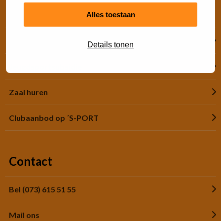
Snel regelen
Alles toestaan
Financiële hulp
Details tonen
Jeugdsportsubsidie
Zaal huren
Clubaanbod op ´S-PORT
Contact
Bel (073) 615 51 55
Mail ons