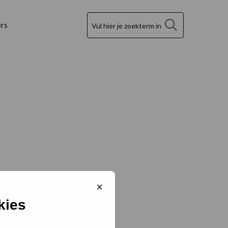
Zoek
rs
Sluit
cookiebanner
kies