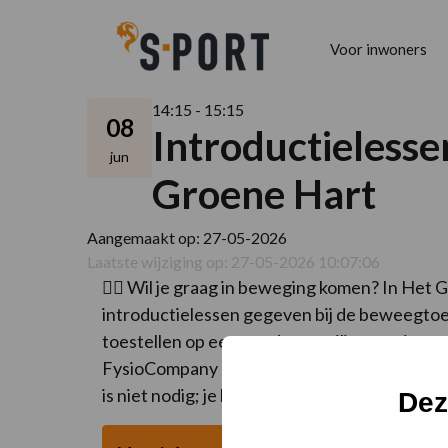
Voor inwoners
14:15 - 15:15
08
Introductieless
jun
Groene Hart
Aangemaakt op: 27-05-2026
Laatste wijziging op: 27-05-2026 10:07:06
🏃‍♂️ Wil je graag in beweging komen? In Het
introductielessen gegeven bij de beweegtoest
toestellen op een goede en veilige manier g
FysioCompany en ´S-PORT en zijn toegankeli
is niet nodig; je kunt gewoon aansluiten. Doe 
Dez