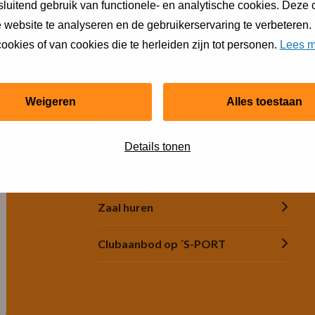
t Groene Hart
luitend gebruik van functionele- en analytische cookies. Deze
 website te analyseren en de gebruikerservaring te verbeteren.
ookies of van cookies die te herleiden zijn tot personen.
Lees m
Snel regelen
Weigeren
Alles toestaan
Financiële hulp
Details tonen
Jeugdsportsubsidie
Zaal huren
Clubaanbod op ´S-PORT