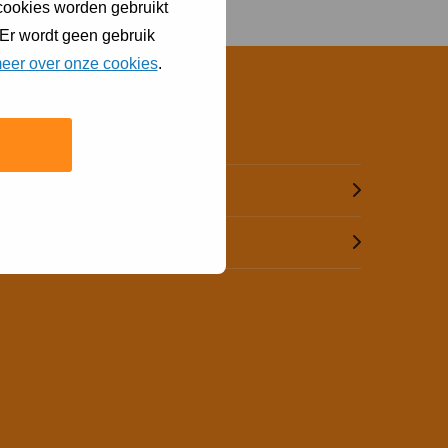
 cookies worden gebruikt
 Er wordt geen gebruik
eer over onze cookies
.
Contact
Bel (073) 615 51 55
Mail ons