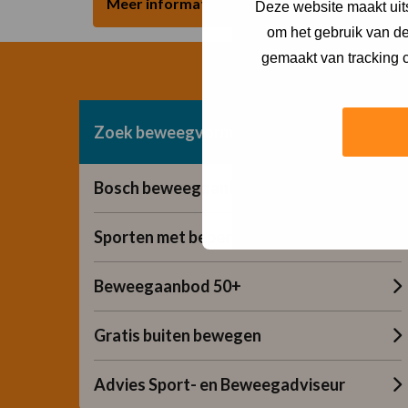
Meer informatie Gratis beweeglessen bij He
Deze website maakt uits
om het gebruik van de
gemaakt van tracking c
Zoek beweegvorm
Bosch beweegaanbod
Sporten met beperking
Beweegaanbod 50+
Gratis buiten bewegen
Advies Sport- en Beweegadviseur