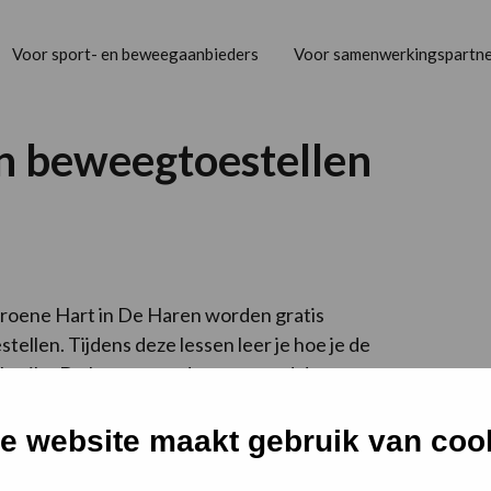
Voor sport- en beweegaanbieders
Voor samenwerkingspartne
en beweegtoestellen
 Groene Hart in De Haren worden gratis
ellen. Tijdens deze lessen leer je hoe je de
ebruikt. De lessen worden verzorgd door
jk voor iedereen van 18 jaar en ouder. Aanmelden
jij mee?
e website maakt gebruik van coo