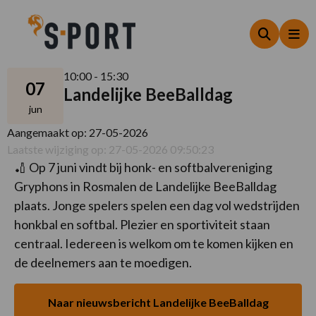
Zoeken
Me
10:00 - 15:30
07
Landelijke BeeBalldag
jun
Aangemaakt op: 27-05-2026
Laatste wijziging op: 27-05-2026 09:50:23
🏏 Op 7 juni vindt bij honk- en softbalvereniging
Gryphons in Rosmalen de Landelijke BeeBalldag
plaats. Jonge spelers spelen een dag vol wedstrijden
honkbal en softbal. Plezier en sportiviteit staan
centraal. Iedereen is welkom om te komen kijken en
de deelnemers aan te moedigen.
Naar nieuwsbericht Landelijke BeeBalldag