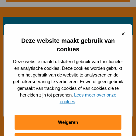
Zoek beweegvorm
Sluit
cooki
Deze website maakt gebruik van
Bosch beweegaanbod
cookies
Sporten met beperking
Deze website maakt uitsluitend gebruik van functionele-
en analytische cookies. Deze cookies worden gebruikt
Beweegaanbod 50+
om het gebruik van de website te analyseren en de
gebruikerservaring te verbeteren. Er wordt geen gebruik
gemaakt van tracking cookies of van cookies die te
Gratis buiten bewegen
herleiden zijn tot personen.
Lees meer over onze
cookies
.
Advies Sport- en Beweegadviseur
Weigeren
Snel regelen