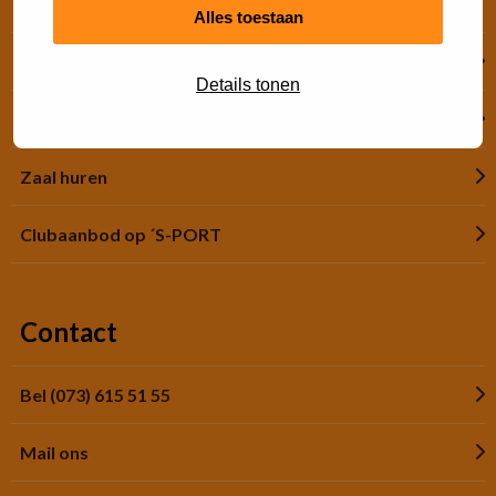
Alles toestaan
Financiële hulp
Details tonen
Jeugdsportsubsidie
Zaal huren
Clubaanbod op ´S-PORT
Contact
Bel (073) 615 51 55
Mail ons