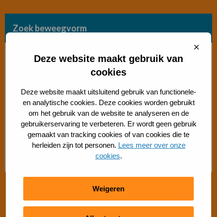
Zoek beweegvorm
Sluit
Bosch beweegaanbod
cooki
Deze website maakt gebruik van
cookies
Sporten met beperking
Deze website maakt uitsluitend gebruik van functionele-
en analytische cookies. Deze cookies worden gebruikt
Beweegaanbod 50+
om het gebruik van de website te analyseren en de
gebruikerservaring te verbeteren. Er wordt geen gebruik
Gratis buiten bewegen
gemaakt van tracking cookies of van cookies die te
herleiden zijn tot personen.
Lees meer over onze
cookies
.
Advies Sport- en Beweegadviseur
Weigeren
Snel regelen