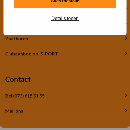
Alles toestaan
Financiële hulp
Details tonen
Jeugdsportsubsidie
Zaal huren
Clubaanbod op ´S-PORT
Contact
Bel (073) 615 51 55
Mail ons