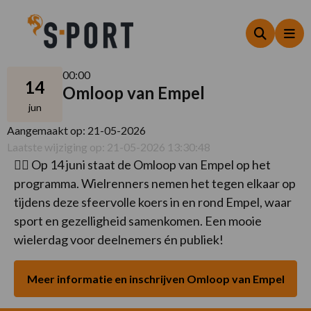
Zoeken
Me
00:00
14
Omloop van Empel
jun
Aangemaakt op: 21-05-2026
Laatste wijziging op: 21-05-2026 13:30:48
🚴‍♂️ Op 14 juni staat de Omloop van Empel op het
programma. Wielrenners nemen het tegen elkaar op
tijdens deze sfeervolle koers in en rond Empel, waar
sport en gezelligheid samenkomen. Een mooie
wielerdag voor deelnemers én publiek!
Meer informatie en inschrijven Omloop van Empel