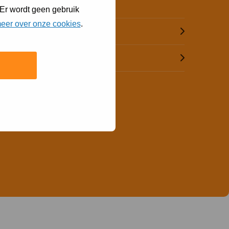
 Er wordt geen gebruik
eer over onze cookies
.
Bel (073) 615 51 55
Mail ons