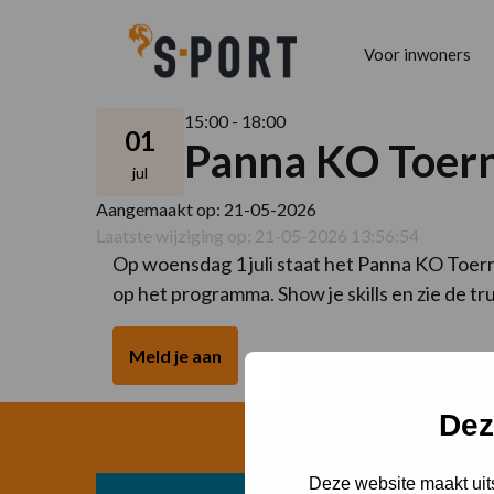
Voor inwoners
15:00 - 18:00
01
Panna KO Toer
jul
Aangemaakt op: 21-05-2026
Laatste wijziging op: 21-05-2026 13:56:54
Op woensdag 1 juli staat het Panna KO Toer
op het programma. Show je skills en zie de tr
Meld je aan
Dez
Deze website maakt uits