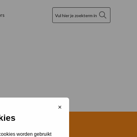
Zoek
rs
Sluit
cookiebanner
kies
 cookies worden gebruikt
Contact