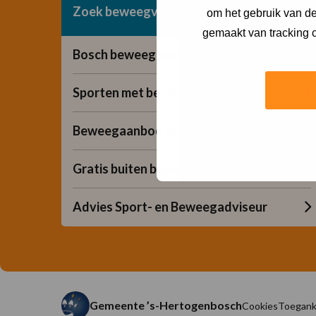
Zoek beweegvorm
om het gebruik van de
gemaakt van tracking c
Bosch beweegaanbod
Sporten met beperking
Beweegaanbod 50+
Gratis buiten bewegen
Advies Sport- en Beweegadviseur
Gemeente ’s-Hertogenbosch
Cookies
Toeganke