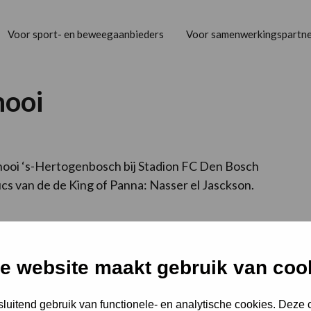
Voor sport- en beweegaanbieders
Voor samenwerkingspartne
nooi
nooi ‘s-Hertogenbosch bij Stadion FC Den Bosch
ucs van de de King of Panna: Nasser el Jasckson.
e website maakt gebruik van coo
luitend gebruik van functionele- en analytische cookies. Deze
Snel regelen