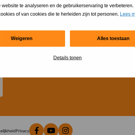
 website te analyseren en de gebruikerservaring te verbeteren.
ookies of van cookies die te herleiden zijn tot personen.
Lees m
Financiële hulp
Jeugdsportsubsidie
Weigeren
Alles toestaan
Zaal huren
Details tonen
Clubaanbod op ´S-PORT
lijkheid
Privacy
Ga
Ga
Ga