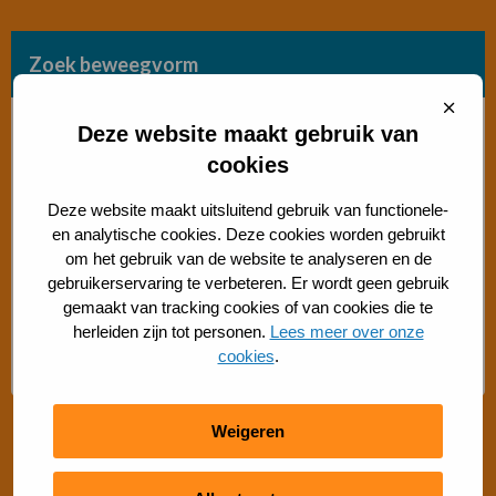
Zoek beweegvorm
Sluit
Bosch beweegaanbod
cooki
Deze website maakt gebruik van
cookies
Sporten met beperking
Deze website maakt uitsluitend gebruik van functionele-
en analytische cookies. Deze cookies worden gebruikt
Beweegaanbod 50+
om het gebruik van de website te analyseren en de
gebruikerservaring te verbeteren. Er wordt geen gebruik
Gratis buiten bewegen
gemaakt van tracking cookies of van cookies die te
herleiden zijn tot personen.
Lees meer over onze
cookies
.
Advies Sport- en Beweegadviseur
Weigeren
Snel regelen