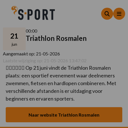
Zoeken
Me
00:00
21
Triathlon Rosmalen
jun
Aangemaakt op: 21-05-2026
Laatste wijziging op: 21-05-2026 13:47:02
🏊‍♂️🚴‍♂️🏃‍♂️ Op 21 juni vindt de Triathlon Rosmalen
plaats: een sportief evenement waar deelnemers
zwemmen, fietsen en hardlopen combineren. Met
verschillende afstanden is er uitdaging voor
beginners en ervaren sporters.
Naar website Triathlon Rosmalen