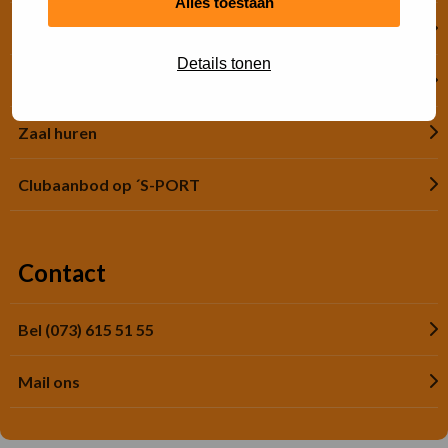
Alles toestaan
Financiële hulp
Details tonen
Jeugdsportsubsidie
Zaal huren
Clubaanbod op ´S-PORT
Contact
Bel (073) 615 51 55
Mail ons