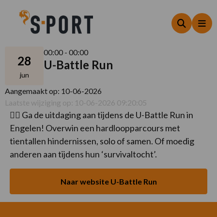
Zoeken
Me
00:00 - 00:00
28
U-Battle Run
jun
Aangemaakt op: 10-06-2026
Laatste wijziging op: 10-06-2026 09:20:05
🏃‍♂️ Ga de uitdaging aan tijdens de U-Battle Run in
Engelen! Overwin een hardloopparcours met
tientallen hindernissen, solo of samen. Of moedig
anderen aan tijdens hun ‘survivaltocht’.
Naar website U-Battle Run