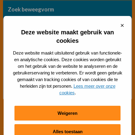
Zoek beweegvorm
Sluit
Bosch beweegaanbod
cooki
Deze website maakt gebruik van
cookies
Sporten met beperking
Deze website maakt uitsluitend gebruik van functionele-
Beweegaanbod 50+
en analytische cookies. Deze cookies worden gebruikt
om het gebruik van de website te analyseren en de
gebruikerservaring te verbeteren. Er wordt geen gebruik
Gratis buiten bewegen
gemaakt van tracking cookies of van cookies die te
herleiden zijn tot personen.
Lees meer over onze
Advies Sport- en Beweegadviseur
cookies
.
Weigeren
Snel regelen
Alles toestaan