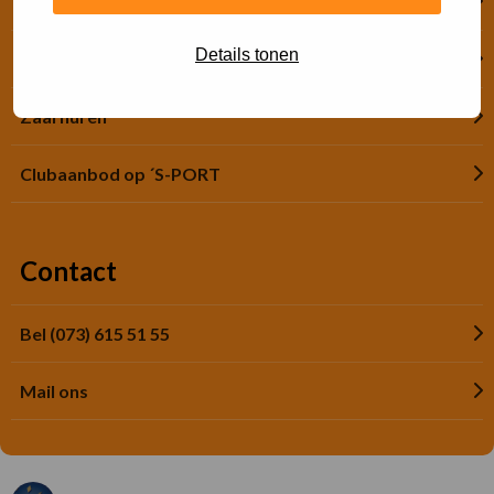
Financiële hulp
Details tonen
Jeugdsportsubsidie
Zaal huren
Clubaanbod op ´S-PORT
Contact
Bel (073) 615 51 55
Mail ons