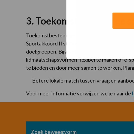
3. Toekomstbestendige s
Toekomstbestendige, vitale sportaanbieders z
Sportakkoord II stimuleert sport- en beweegaa
doelgroepen. Bijvoorbeeld door een nieuw aanb
lidmaatschapsvormen flexibel te maken of e-sp
te bieden en door meer samen te werken. Pla
Betere lokale match tussen vraag en aanbod
Voor meer informatie verwijzen we je naar de
Zoek beweegvorm