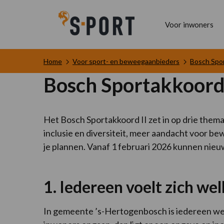
Voor inwoners
Home
Voor sport- en beweegaanbieders
Bosch Spor
Bosch Sportakkoord 
Het Bosch Sportakkoord II zet in op drie thema’
inclusie en diversiteit, meer aandacht voor 
je plannen. Vanaf 1 februari 2026 kunnen nie
1. Iedereen voelt zich w
In gemeente ’s-Hertogenbosch is iedereen welko