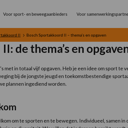
Voor sport- en beweegaanbieders
Voor samenwerkingspartne
takkoord II
Bosch Sportakkoord II – thema’s en opgaven
II: de thema’s en opgave
s met in totaal vijf opgaven. Heb je een idee om sport te v
beweging bij de jongste jeugd en toekomstbestendige spor
uwe plannen ingediend worden.
elkom
m om te sporten en te bewegen. Individueel, samen in de b