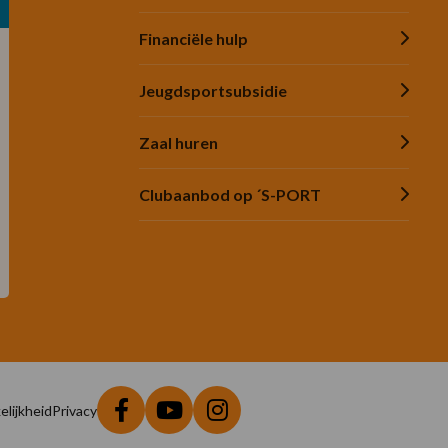
Financiële hulp
Jeugdsportsubsidie
Zaal huren
Clubaanbod op ´S-PORT
lijkheid
Privacy
Ga
Ga
Ga
naar
naar
naar