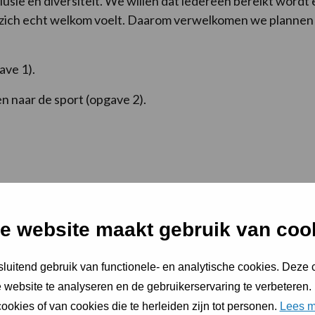
usie en diversiteit. We willen dat iedereen bereikt wordt en
 zich echt welkom voelt. Daarom verwelkomen we plannen en
ave 1).
n naar de sport (opgave 2).
de toekomst. Dit begint met vaardig bewegen op (heel) jo
et voorschools- en basisonderwijs en de sport- en beweeg
e website maakt gebruik van coo
n. Ideeën en initiatieven die aantoonbaar bijdragen aan e
 van 0 tot 12 jaar zijn welkom.
luitend gebruik van functionele- en analytische cookies. Deze
 jeugd (opgave 3).
 website te analyseren en de gebruikerservaring te verbeteren.
tval bij jongeren (opgave 4).
ookies of van cookies die te herleiden zijn tot personen.
Lees m