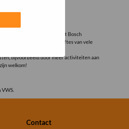
 te sporten en te bewegen. Het Bosch
laten aansluiten op de behoeftes van vele
t van trainers te verhogen,
ten, bijvoorbeeld door meer activiteiten aan
zijn welkom!
an VWS.
Contact