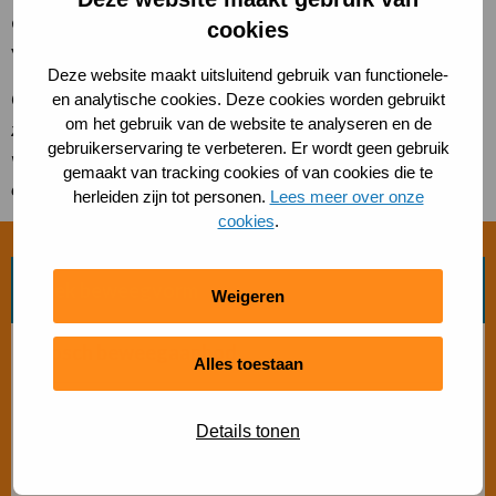
dynamiek, nieuwe verbindingen en betere bezetting
cookies
van het clubhuis.
Deze website maakt uitsluitend gebruik van functionele-
Opmerking van de redactie: in verband met de
en analytische cookies. Deze cookies worden gebruikt
om het gebruik van de website te analyseren en de
zomervakantie reikte het kernteam in juni 2x een cheque
gebruikerservaring te verbeteren. Er wordt geen gebruik
van 500 euro uit. In september 2025 wordt weer een nieuwe
gemaakt van tracking cookies of van cookies die te
cheque beschikbaar gesteld.
herleiden zijn tot personen.
Lees meer over onze
cookies
.
Zoek beweegvorm
Weigeren
Bosch beweegaanbod
Alles toestaan
Sporten met beperking
Details tonen
Beweegaanbod 50+