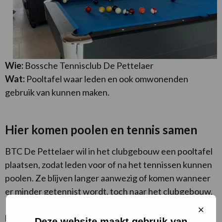
Wie:
Bossche Tennisclub De Pettelaer
Wat:
Pooltafel waar leden en ook omwonenden
gebruik van kunnen maken.
Hier komen poolen en tennis samen
BTC De Pettelaer wil in het clubgebouw een pooltafel
plaatsen, zodat leden voor of na het tennissen kunnen
poolen. Ze blijven langer aanwezig of komen wanneer
er minder getennist wordt, toch naar het clubgebouw.
Daarnaast kunnen ook buurtgenoten laagdrempelig
Sluit
binnenlopen en samen bezig zijn. Dit zorgt voor nieuwe
cooki
Deze website maakt gebruik van