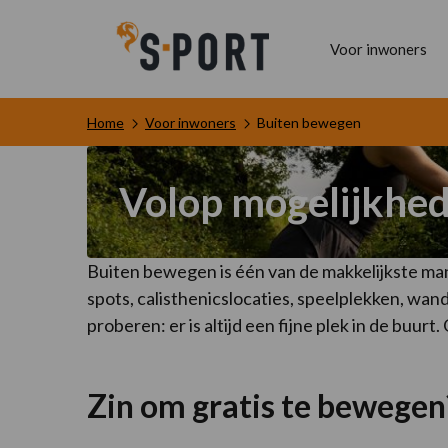
Voor inwoners
Home
Voor inwoners
Buiten bewegen
Volop mogelijkhe
Buiten bewegen is één van de makkelijkste man
spots, calisthenicslocaties, speelplekken, wan
proberen: er is altijd een fijne plek in de buu
Zin om gratis te bewegen