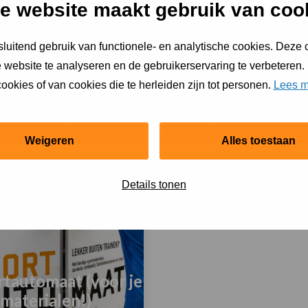
e website maakt gebruik van coo
meer
over
llbanen
Pumptracks
luitend gebruik van functionele- en analytische cookies. Deze
 website te analyseren en de gebruikerservaring te verbeteren.
ookies of van cookies die te herleiden zijn tot personen.
Lees m
Visvijvers
an Danceplekken
Weigeren
Alles toestaan
Lees
meer
over
Details tonen
Sportvissen
ekken
rtautomaat (voor je
materialen!)