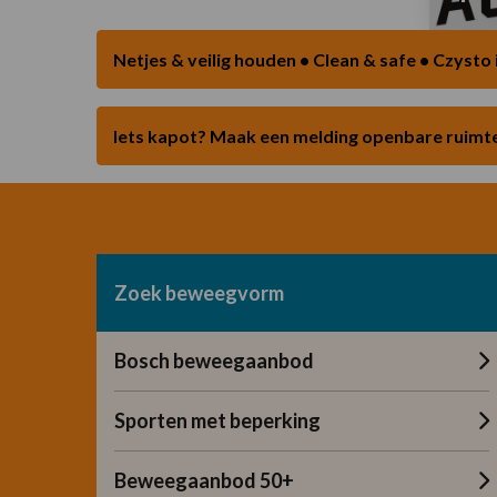
meer
Lees
over
meer
Zwemplassen
over
Sportau
Iets kapot? Maak een melding openbare ruimt
Zoek beweegvorm
Bosch beweegaanbod
Sporten met beperking
Beweegaanbod 50+