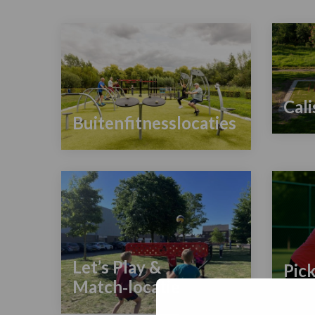
Cali
Buitenfitnesslocaties
Lees
Lees
meer
meer
over
over
Calisthen
Buitenfitnesslocaties
Let’s Play &
Pic
Match‑locaties
Lees