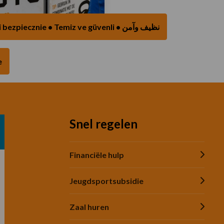
Netjes & veilig houden • Clean & safe • Czysto i bezpiecznie • Temiz ve güvenli • نظيف وآمن
tomaat
e
Snel regelen
Financiële hulp
Jeugdsportsubsidie
Zaal huren