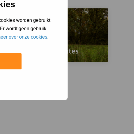
kies
meer
over
Skateparken
 cookies worden gebruikt
 Er wordt geen gebruik
eer over onze cookies
.
Wandelroutes
Lees
meer
over
Wandelplekken
en
-
routes