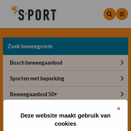
Zoeken
Me
Zoek beweegvorm
Bosch beweegaanbod
Sporten met beperking
Beweegaanbod 50+
Sluit
Gratis buiten bewegen
cooki
Deze website maakt gebruik van
cookies
Advies Sport- en Beweegadviseur