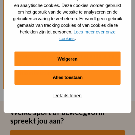
dezelfde bloedgroep. Je kan lekker jezelf zijn en
en analytische cookies. Deze cookies worden gebruikt
iedereen respecteert dat. Met skaten heb je ook
om het gebruik van de website te analyseren en de
veel vrijheid. Je bent niet gebonden aan
gebruikerservaring te verbeteren. Er wordt geen gebruik
trainingstijden of aan andere mensen.
gemaakt van tracking cookies of van cookies die te
herleiden zijn tot personen.
Lees meer over onze
Naast het skaten doe ik aan fitness. Sport is
cookies
.
belangrijk voor me. Vanwege het sociale aspect:
in contact komen en blijven met andere mensen.
Weigeren
En natuurlijk ook om gezond te blijven en mijn
lichaam te trainen.”
Alles toestaan
Details tonen
Welke sport of beweegvorm
spreekt jou aan?