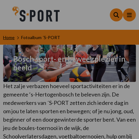
Zoeken
Me
Home
Fotoalbum ´S-PORT
Bosch sport- en beweegplezier in
beeld
Het zal je verbazen hoeveel sportactiviteiten er in de
gemeente ‘s-Hertogenbosch te beleven zijn. De
medewerkers van ´S-PORT zetten zich iedere dag in
om jou te laten sporten en bewegen; of je nu jong, oud,
beginner of een doorgewinterde sporter bent. Van een
jeu de boules-toernooi in de wijk, de
Schoolverlatersdagen, voetbaltoernooien, hulp om bij