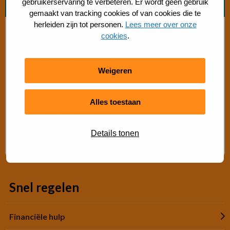
Zoek beweegvorm
gebruikerservaring te verbeteren. Er wordt geen gebruik
gemaakt van tracking cookies of van cookies die te
herleiden zijn tot personen.
Lees meer over onze
Bosch beweegaanbod
cookies
.
Sporten met beperking
Weigeren
Beweegaanbod 50+
Alles toestaan
Gratis buiten bewegen
Details tonen
Advies Sport- en Beweegadviseur
Snel regelen
Financiële hulp