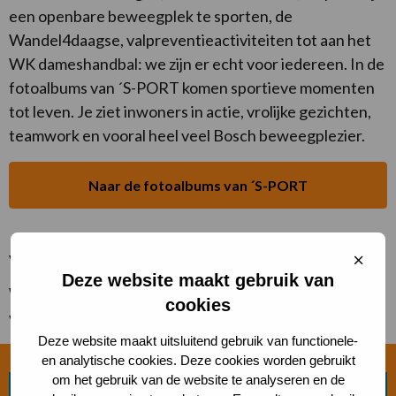
een openbare beweegplek te sporten, de
Wandel4daagse, valpreventieactiviteiten tot aan het
WK dameshandbal: we zijn er echt voor iedereen. In de
fotoalbums van ´S-PORT komen sportieve momenten
tot leven. Je ziet inwoners in actie, vrolijke gezichten,
teamwork en vooral heel veel Bosch beweegplezier.
Naar de fotoalbums van ´S-PORT
Vergeet ons niet te taggen!
Sluit
cooki
Deze website maakt gebruik van
Wil je de foto’s downloaden en online gebruiken? Dan
cookies
vinden we het heel leuk als je ons tagt.
Deze website maakt uitsluitend gebruik van functionele-
en analytische cookies. Deze cookies worden gebruikt
om het gebruik van de website te analyseren en de