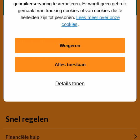
gebruikerservaring te verbeteren. Er wordt geen gebruik
Zoek beweegvorm
gemaakt van tracking cookies of van cookies die te
herleiden zijn tot personen.
Lees meer over onze
Bosch beweegaanbod
cookies
.
Sporten met beperking
Weigeren
Beweegaanbod 50+
Alles toestaan
Gratis buiten bewegen
Details tonen
Advies Sport- en Beweegadviseur
Snel regelen
Financiële hulp