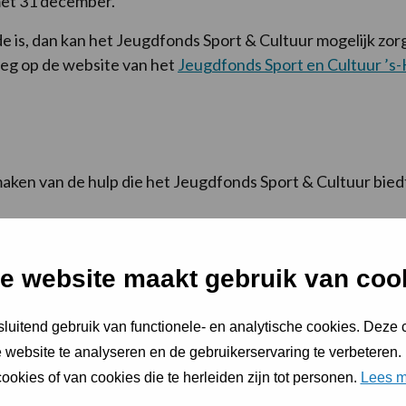
 met 31 december.
de is, dan kan het Jeugdfonds Sport & Cultuur mogelijk zorg
leg op de website van het
Jeugdfonds Sport en Cultuur ’
ikmaken van de hulp die het Jeugdfonds Sport & Cultuur bie
volgende pas-jaar een gratis Bossche Pas met tegoed voor j
e website maakt gebruik van coo
nvraag bij het Jeugdfonds
luitend gebruik van functionele- en analytische cookies. Deze
 website te analyseren en de gebruikerservaring te verbeteren.
ienen voor een gratis Bossche Pas met tegoed en voor hul
ookies of van cookies die te herleiden zijn tot personen.
Lees m
) onvoldoende is en een aanvulling nodig is vanuit het Jeu