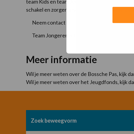
team Kids en team Jongeren zijn namelijk Meer
schakel en zorgen ervoor dat alle kinderen dez
Neem contact op met Team Kids via de
pagi
Team Jongeren is te bereiken via de
pagina 
Meer informatie
Wil je meer weten over de Bossche Pas, kijk d
Wil je meer weten over het Jeugdfonds, kijk d
Zoek beweegvorm