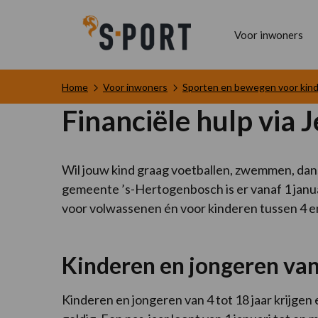
Voor inwoners
Home
Voor inwoners
Sporten en bewegen voor kin
Financiële hulp via 
Wil jouw kind graag voetballen, zwemmen, dans
gemeente ’s-Hertogenbosch is er vanaf 1 janu
voor volwassenen én voor kinderen tussen 4 e
Kinderen en jongeren van 
Kinderen en jongeren van 4 tot 18 jaar krijgen 