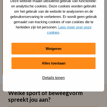
Deze website maakt uitsluitend gebruik van functionele-
weer is, en anders in het zwembad. Meestal ga ik
en analytische cookies. Deze cookies worden gebruikt
alleen, op momenten die mij uitkomen. Rugslag en
om het gebruik van de website te analyseren en de
gebruikerservaring te verbeteren. Er wordt geen gebruik
borstcrawl zijn fijn. Schoolslag lukt helaas niet
gemaakt van tracking cookies of van cookies die te
door mijn knieën. Vlinderslag vind ik mooi, maar
herleiden zijn tot personen.
Lees meer over onze
wel zwaar. Ik zwem nu gewoon omdat ik me er
cookies
.
goed bij voel. En dat is precies wat telt.
Naast zwemmen tennis ik ook elke week. Samen
Weigeren
met vriendinnen, want ook gezelligheid tijdens
het sporten vind ik belangrijk!”
Alles toestaan
Details tonen
Welke sport of beweegvorm
spreekt jou aan?