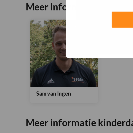
Meer informatie onderwij
Sam van Ingen
Lees
meer
Meer informatie kinderd
over
Sam