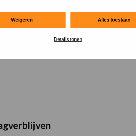
sinstellingen
Weigeren
Alles toestaan
Details tonen
agverblijven