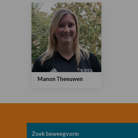
van
Ingen
Manon Theeuwen
Lees
meer
over
Manon
Theeuwen
Zoek beweegvorm