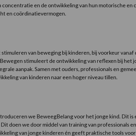
 concentratie en de ontwikkeling van hun motorische en c
cht en coördinatievermogen.
et stimuleren van beweging bij kinderen, bij voorkeur va
 Bewegen stimuleert de ontwikkeling van reflexen bij het j
ntegrale aanpak. Samen met ouders, professionals en ge
keling van kinderen naar een hoger niveau tillen.
introduceren we BeweegBelang voor het jonge kind. Dit is
l. Dit doen we door middel van training van professionals
wikkeling van jonge kinderen én geeft praktische tools vo