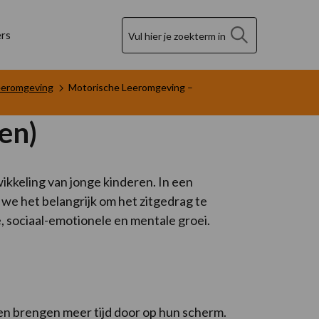
Zoek
rs
eeromgeving
Motorische Leeromgeving –
en)
kkeling van jonge kinderen. In een
e het belangrijk om het zitgedrag te
 sociaal-emotionele en mentale groei.
en brengen meer tijd door op hun scherm.