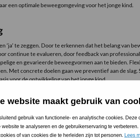
naar een optimale beweegomgeving voor het jonge kind.
g
men ‘ja’ te zeggen. Door te erkennen dat het belang van 
or continue te evalueren, door feedback van professional
pelige en gevarieerde beweegvormen aan te bieden. Flexib
eren. Met concrete doelen gaan we preventief aan de slag
asis voor de ontwikkeling van het jonge kind.
e website maakt gebruik van coo
luitend gebruik van functionele- en analytische cookies. Deze
2 volgen? Mail hiervoor naar
Compasnul13
of bel: 073 850 
 website te analyseren en de gebruikerservaring te verbeteren.
ookies of van cookies die te herleiden zijn tot personen.
Lees m