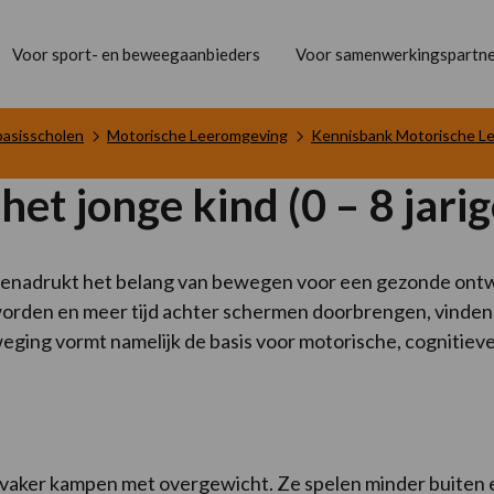
Voor sport- en beweegaanbieders
Voor samenwerkingspartne
basisscholen
Motorische Leeromgeving
Kennisbank Motorische L
t jonge kind (0 – 8 jarig
benadrukt het belang van bewegen voor een gezonde ontwi
rden en meer tijd achter schermen doorbrengen, vinden w
ing vormt namelijk de basis voor motorische, cognitieve,
s vaker kampen met overgewicht. Ze spelen minder buiten 