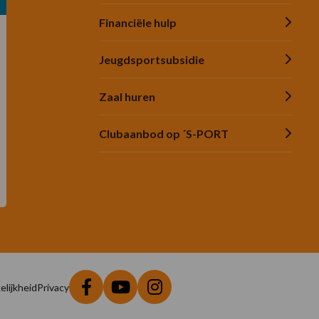
Financiële hulp
Jeugdsportsubsidie
Zaal huren
Clubaanbod op ´S-PORT
lijkheid
Privacy
Ga
Ga
Ga
naar
naar
naar