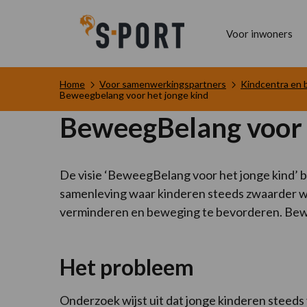
Voor inwoners
Home
Voor samenwerkingspartners
Kindcentra en 
Beweegbelang voor het jonge kind
BeweegBelang voor he
De visie ‘BeweegBelang voor het jonge kind’ 
samenleving waar kinderen steeds zwaarder wo
verminderen en beweging te bevorderen. Beweg
Het probleem
Onderzoek wijst uit dat jonge kinderen steed