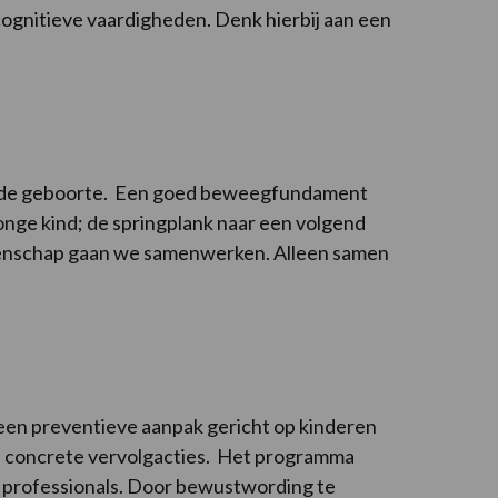
ognitieve vaardigheden. Denk hierbij aan een
naf de geboorte. Een goed beweegfundament
onge kind; de springplank naar een volgend
meenschap gaan we samenwerken. Alleen samen
 een preventieve aanpak gericht op kinderen
 en concrete vervolgacties. Het programma
or professionals. Door bewustwording te