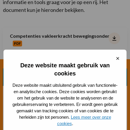
informatie en tools graag voor je op een rij. Het
document kun je hieronder bekijken.
Download:
Competenties vakleerkracht bewegingsonderwijs
PDF
Competenties
vakleerkracht
Sluit
cooki
Deze website maakt gebruik van
bewegingsonderwijs
cookies
Zoek beweegvorm
Deze website maakt uitsluitend gebruik van functionele-
en analytische cookies. Deze cookies worden gebruikt
Bosch beweegaanbod
om het gebruik van de website te analyseren en de
gebruikerservaring te verbeteren. Er wordt geen gebruik
Sporten met beperking
gemaakt van tracking cookies of van cookies die te
herleiden zijn tot personen.
Lees meer over onze
cookies
.
Beweegaanbod 50+