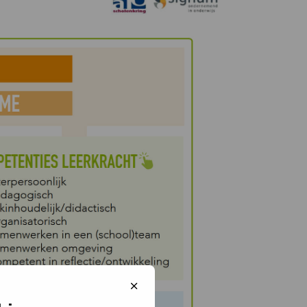
Sluit
cookiebanner