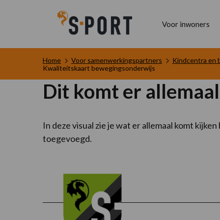
Voor inwoners
Home
Voor samenwerkingspartners
Kindcentra en 
Kwaliteitskaart bewegingsonderwijs
Dit komt er allemaal
In deze visual zie je wat er allemaal komt kij
toegevoegd.