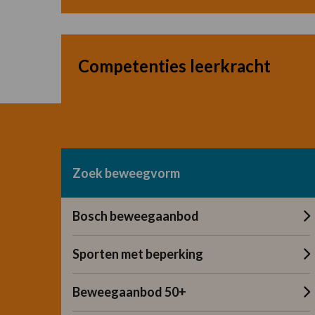
meer
over
Motorische
Leeromgeving
Competenties leerkracht
–
Lees
Veilige
meer
omgeving
over
Motorische
Leeromgeving
–
Zoek beweegvorm
Competenties
leerkracht
Bosch beweegaanbod
Sporten met beperking
Beweegaanbod 50+