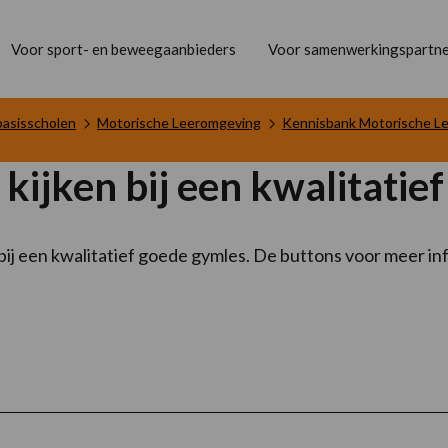
Voor sport- en beweegaanbieders
Voor samenwerkingspartne
basisscholen
Motorische Leeromgeving
Kennisbank Motorische L
 kijken bij een kwalitatie
ken bij een kwalitatief goede gymles. De buttons voor meer