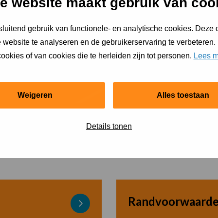
e website maakt gebruik van coo
luitend gebruik van functionele- en analytische cookies. Deze
 website te analyseren en de gebruikerservaring te verbeteren.
ookies of van cookies die te herleiden zijn tot personen.
Lees m
Weigeren
Alles toestaan
Details tonen
Randvoorwaard
Lees