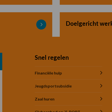
meer
over
Motorische
Leeromgeving
Doelgericht wer
–
Lees
Randvoorwaarden
meer
over
Motorische
Leeromgeving
Snel regelen
–
Doelgericht
werken
Financiële hulp
Jeugdsportsubsidie
Zaal huren
Clubaanbod op ´S-PORT