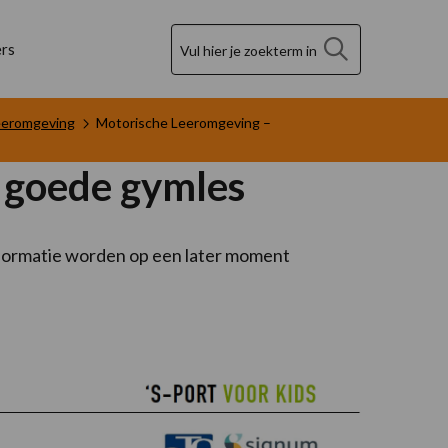
Zoek
rs
eeromgeving
Motorische Leeromgeving –
f goede gymles
 informatie worden op een later moment