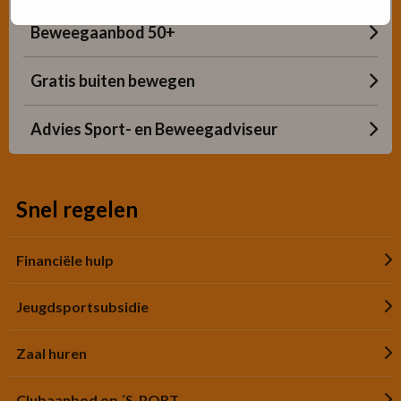
Beweegaanbod 50+
Gratis buiten bewegen
Advies Sport- en Beweegadviseur
Snel regelen
Financiële hulp
Jeugdsportsubsidie
Zaal huren
Clubaanbod op ´S-PORT