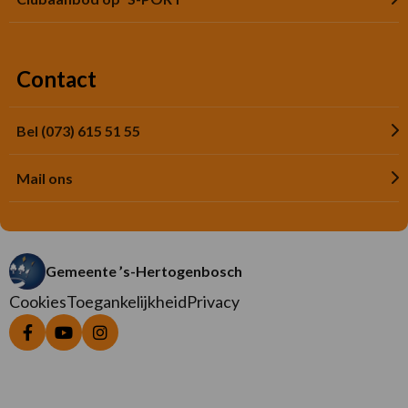
Contact
Bel (073) 615 51 55
Mail ons
Gemeente ’s-Hertogenbosch
Cookies
Toegankelijkheid
Privacy
Ga
Ga
Ga
naar
naar
naar
Facebook
YouTube
Instagram