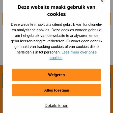
Sluit
ondersteuningsmogelijkheden is makkelijker vindbaar.
cooki
Deze website maakt gebruik van
cookies
Naar de homepage van ´S-PORT
Deze website maakt uitsluitend gebruik van functionele-
en analytische cookies. Deze cookies worden gebruikt
om het gebruik van de website te analyseren en de
gebruikerservaring te verbeteren. Er wordt geen gebruik
Oud-atleet Dafne Schippers en voormalig wethouder Sport
gemaakt van tracking cookies of van cookies die te
Marianna van der Sloot drukten op de knop voor de
herleiden zijn tot personen.
Lees meer over onze
lancering van de nieuwe website ´S-PORT.
cookies
.
Weigeren
Zoek beweegvorm
Alles toestaan
Bosch beweegaanbod
Details tonen
Sporten met beperking