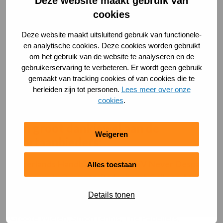
De scholen die meededen:
Deze website maakt gebruik van
cookies
KC ’t Ven, KC de Sprong, KC De Groote Wielen, KC
Deze website maakt uitsluitend gebruik van functionele-
De Hoven, De Hoogakker, KC de Troubadour, KC de
en analytische cookies. Deze cookies worden gebruikt
Ontluiking, KC de Masten, EC ’t Sparrenbos, KC de
om het gebruik van de website te analyseren en de
Hobbit, KC ’t Wikveld, Campus aan de Lanen, KC de
gebruikerservaring te verbeteren. Er wordt geen gebruik
Terp, Mariaschool, KC ’t IJzeren Kind en
gemaakt van tracking cookies of van cookies die te
herleiden zijn tot personen.
Lees meer over onze
Wittering.nl.
cookies
.
Een groot dankjewel aan de
Weigeren
sportaanbieders:
Nederlands Handbal Verbond, TVV Never Despair,
Alles toestaan
Lasergym, LvO events, Rodenborch College, Moraru
Coaching, Rugby Academy Zuid, HSV Gryphons,
Details tonen
Golfclub Rosmalen, Dance Centre Extreme, TC De
Groote Wielen, SimonTennis, The Padellers,