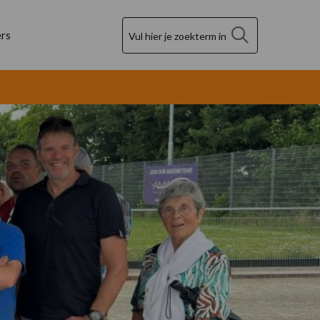
Zoek
rs