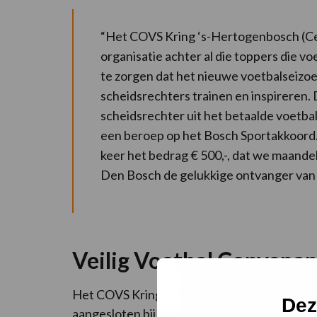
“Het COVS Kring ‘s-Hertogenbosch (Cen
organisatie achter al die toppers die v
te zorgen dat het nieuwe voetbalseizoe
scheidsrechters trainen en inspireren
scheidsrechter uit het betaalde voetbal
een beroep op het Bosch Sportakkoord.
keer het bedrag € 500,-, dat we maande
Den Bosch de gelukkige ontvanger van
Veilig Voetbal Convenan
Het COVS Kring ‘s-Hertogenbosch is 1 van d
Dez
aangesloten bij de landelijke COVS-organi