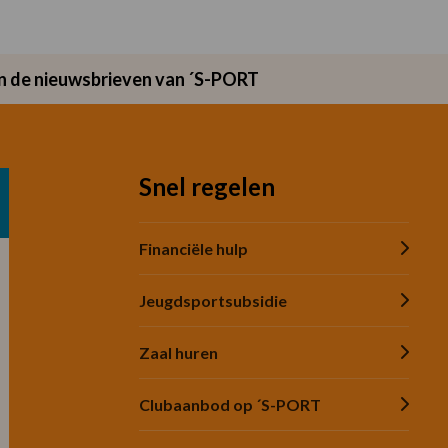
van de nieuwsbrieven van ´S-PORT
Snel regelen
Financiële hulp
Jeugdsportsubsidie
Zaal huren
Clubaanbod op ´S-PORT