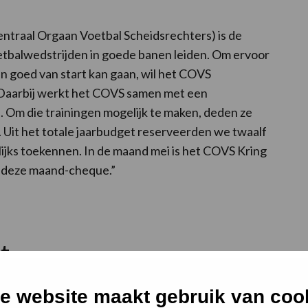
traal Orgaan Voetbal Scheidsrechters) is de
oetbalwedstrijden in goede banen leiden. Om ervoor
n goed van start kan gaan, wil het COVS
. Daarbij werkt het COVS samen met een
. Om die trainingen mogelijk te maken, deden ze
 Uit het totale jaarbudget reserveerden we twaalf
lijks toekennen. In de maand mei is het COVS Kring
 deze maand-cheque.”
t
e 70 scheidsrechtersverenigingen die samen zijn
e website maakt gebruik van coo
satie. De COVS werkt nauw samen met voetbalbond