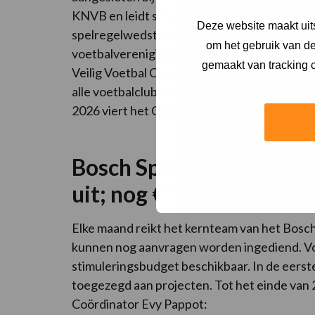
KNVB en leidt scheidsrechters op voor veld-
Deze website maakt uits
spelregelwedstrijden voor haar scheidsrecht
om het gebruik van de
voetbalverenigingen. Ook is het COVS Kring 
gemaakt van tracking c
Veilig Voetbal Convenant, dat bij de start 
alle voetbalclubs uit gemeente ‘s-Hertoge
2026 viert het COVS het 100-jarig jubileum.
Bosch Sportakkoord rei
uit; nog € 35.000 budget
Elke maand reikt het kernteam van het Bosch
kunnen nog aanvragen worden ingediend. Voor 
stimuleringsbudget beschikbaar. In de eerste 
toegezegd aan projecten. Tot het einde van 2
Coördinator Evy Pappot: