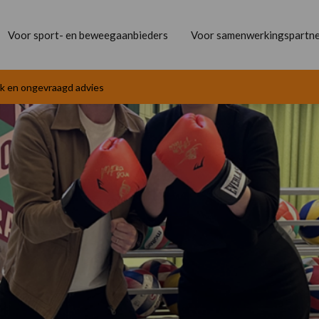
Voor sport- en beweegaanbieders
Voor samenwerkingspartne
jk en ongevraagd advies