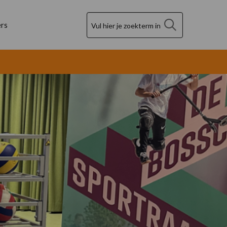
Zoek
rs