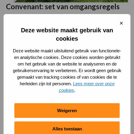
Convenant: set van omgangsregels
Voor het nieuwe voetbalseizoen ’25/’26 is een bord
Sluit
of doek gepresenteerd dat bij alle clubs geplaatst is.
cooki
Deze website maakt gebruik van
Het bord moedigt voetbalverenigingen aan om op te
cookies
staan voor een veilige en respectvolle
Deze website maakt uitsluitend gebruik van functionele-
voetbalomgeving in ’s-Hertogenbosch. In het
en analytische cookies. Deze cookies worden gebruikt
convenant zelf zijn afspraken gemaakt over
om het gebruik van de website te analyseren en de
omgangsregels die overal in gemeente ’s-
gebruikerservaring te verbeteren. Er wordt geen gebruik
Hertogenbosch gelden. Daardoor weet iedereen
gemaakt van tracking cookies of van cookies die te
hoe we als voetballers en publiek met elkaar om
herleiden zijn tot personen.
Lees meer over onze
cookies
.
willen gaan.
Weigeren
Tien uitgangspunten voor
sportiviteit en respect
Alles toestaan