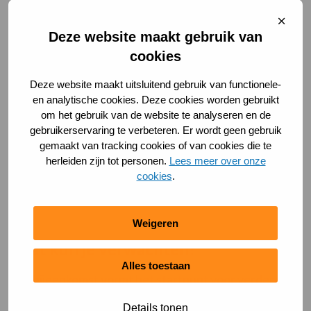
Wat is de koers van ‘s-
Sluit
Hertogenbosch?
cooki
Deze website maakt gebruik van
cookies
Deze vragen staan centraal tijdens de eerste editie
van de Bossche Sport- en Beweegontmoeting op
Deze website maakt uitsluitend gebruik van functionele-
en analytische cookies. Deze cookies worden gebruikt
maandag 26 januari 2026. Deze avond markeert een
om het gebruik van de website te analyseren en de
belangrijke stap richting een toekomstgerichte
gebruikerservaring te verbeteren. Er wordt geen gebruik
koers voor sport en bewegen in onze gemeente.
gemaakt van tracking cookies of van cookies die te
Iedereen die betrokken is bij of interesse heeft in
herleiden zijn tot personen.
Lees meer over onze
cookies
.
sport en bewegen is van harte welkom om mee te
denken en mee te praten.
Weigeren
Wat kun je verwachten?
Alles toestaan
De bijeenkomst vormt het startpunt voor verdere
gesprekken over de sportieve toekomst van
Details tonen