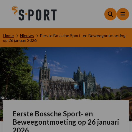
Zoeken
Me
Home
Nieuws
Eerste Bossche Sport- en Beweegontmoeting
op 26 januari 2026
Eerste Bossche Sport- en
Beweegontmoeting op 26 januari
2026