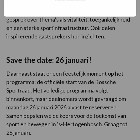
’s‑Hertogenbosch. Onder leiding van Huub van
Mackelenbergh gaan deelnemers met elkaar in
gesprek over thema’s als vitaliteit, toegankelijkheid
en een sterke sportinfrastructuur. Ook delen
inspirerende gastsprekers hun inzichten.
Save the date: 26 januari!
Daarnaast staat er een feestelijk moment op het
programma: de officiële start van de Bossche
Sportraad. Het volledige programma volgt
binnenkort, maar deelnemers wordt gevraagd om
maandag 26 januari 2026 alvast te reserveren.
Samen bepalen we de koers voor de toekomst van
sport en bewegen in ‘s-Hertogenbosch. Graag tot
26 januari.