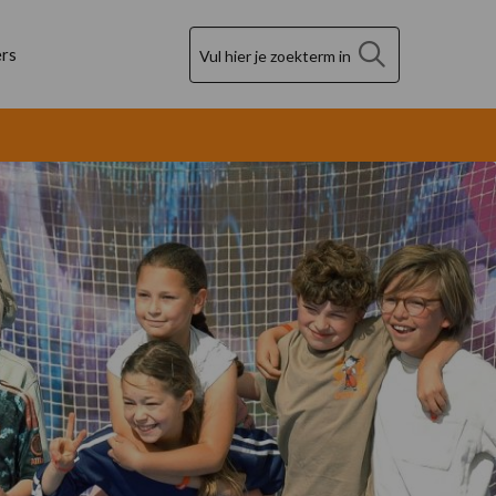
Zoek
rs