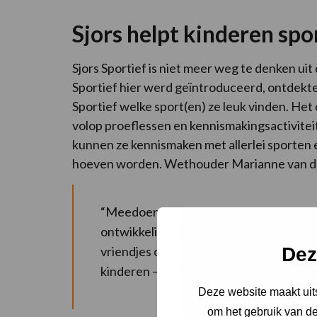
Sjors helpt kinderen spo
Sjors Sportief is niet meer weg te denken ui
Sportief hier werd geïntroduceerd, ontdekte
Sportief welke sport(en) ze leuk vinden. Het 
volop proeflessen en kennismakingsactivit
kunnen ze kennismaken met allerlei sporten é
hoeven worden. Wethouder Marianne van der 
“Meedoen met sport is zó waardevol voo
ontwikkeling. Bewegen is gezond en het
Dez
vriendjes op de club, vaak worden het v
kinderen – en hun ouders – dan ook van 
Deze website maakt uits
om het gebruik van de