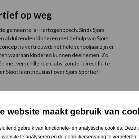
rtief op weg
t de gemeente ’s-Hertogenbosch. Sinds Sjors
n al duizenden kinderen met behulp van Sjors
concept is vertrouwd: het hele schooljaar zijn er
eiten waaraan kinderen kunnen deelnemen. Zo
n met verschillende clubs, zonder direct lid te
Sloot is enthousiast over Sjors Sportief:
r kinderen. Het is belangrijk voor hun
 brengt ook vooral veel plezier. Ze maken
e website maakt gebruik van coo
riendschappen voor het leven. Ik nodig alle
harte uit om gebruik te maken van Sjors Sportief.”
luitend gebruik van functionele- en analytische cookies. Deze
 website te analyseren en de gebruikerservaring te verbeteren.