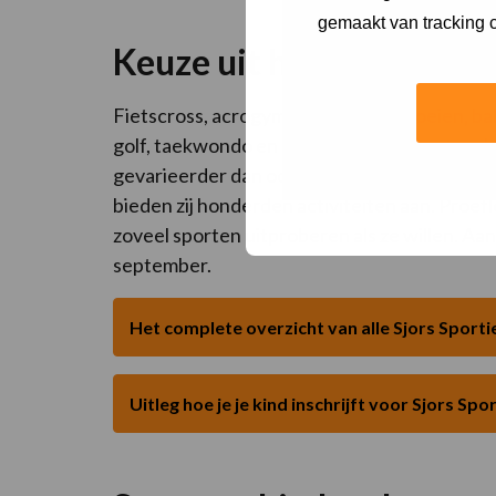
gemaakt van tracking c
Keuze uit honderden act
Fietscross, acrogym, judo, hiphop, roeien, ba
golf, taekwondo en nog véél meer sporten: het
gevarieerder dan ooit. Zo’n 80 sport- en 
bieden zij honderden activiteiten aan. Proefle
zoveel sporten uitproberen als ze willen. A
september.
Het complete overzicht van alle Sjors Sporti
Uitleg hoe je je kind inschrijft voor Sjors Spo