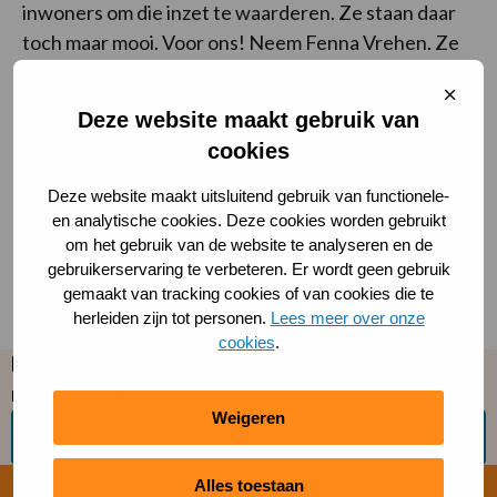
inwoners om die inzet te waarderen. Ze staan daar
toch maar mooi. Voor ons! Neem Fenna Vrehen. Ze
is pas 19 jaar, maar nu al een vertrouwd gezicht op de
Sluit
voetbalvelden in de regio. Nieuwsgierig waarom ze
cooki
Deze website maakt gebruik van
scheidsrechter werd, hoe ze zich als jonge vrouw
cookies
staande houdt in de voetbalwereld en wat
‘scheidsrechteren’ voor haar nu zo leuk maakt?
Deze website maakt uitsluitend gebruik van functionele-
en analytische cookies. Deze cookies worden gebruikt
om het gebruik van de website te analyseren en de
gebruikerservaring te verbeteren. Er wordt geen gebruik
gemaakt van tracking cookies of van cookies die te
Lees het verhaal van Fenna Vrehen
herleiden zijn tot personen.
Lees meer over onze
cookies
.
Blijf op de hoogte en meld je aan voor één van de
nieuwsbrieven van ´S-PORT
Weigeren
Aanmelden
Alles toestaan