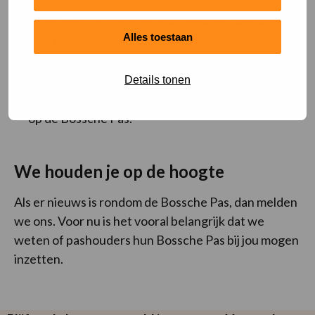
Je verlaagt de drempel voor inwoners om jouw
club en activiteiten te ontdekken.
Alles toestaan
Je bent meer zichtbaar.
Details tonen
Je krijgt de mogelijkheid om acties aan te bieden
op de Bossche Pas.
We houden je op de hoogte
Als er nieuws is rondom de Bossche Pas, dan melden
we ons. Voor nu is het vooral belangrijk dat we
weten of pashouders hun Bossche Pas bij jou mogen
inzetten.