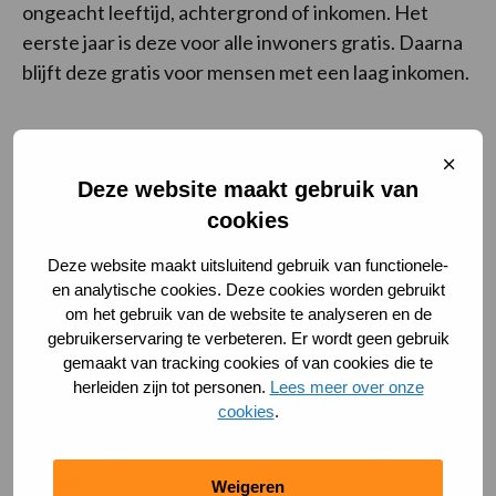
ongeacht leeftijd, achtergrond of inkomen. Het
eerste jaar is deze voor alle inwoners gratis. Daarna
blijft deze gratis voor mensen met een laag inkomen.
Waarom als sportaanbieder
Sluit
meedoen?
cooki
Deze website maakt gebruik van
cookies
Het tegoed op de pas is een betaalmiddel. Dit
betekent voor jou als sportaanbieder extra
Deze website maakt uitsluitend gebruik van functionele-
en analytische cookies. Deze cookies worden gebruikt
inkomsten als een inwoner kiest om bij jouw club
om het gebruik van de website te analyseren en de
te gaan sporten.
gebruikerservaring te verbeteren. Er wordt geen gebruik
gemaakt van tracking cookies of van cookies die te
Je bereikt nieuwe doelgroepen en potentieel
herleiden zijn tot personen.
Lees meer over onze
nieuwe leden.
cookies
.
Je draagt bij aan een inclusieve en toegankelijke
stad.
Weigeren