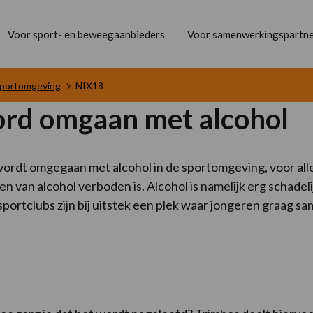
Voor sport- en beweegaanbieders
Voor samenwerkingspartne
portomgeving
NIX18
rd omgaan met alcohol
ordt omgegaan met alcohol in de sportomgeving, voor alle 
en van alcohol verboden is. Alcohol is namelijk erg schade
; sportclubs zijn bij uitstek een plek waar jongeren graag