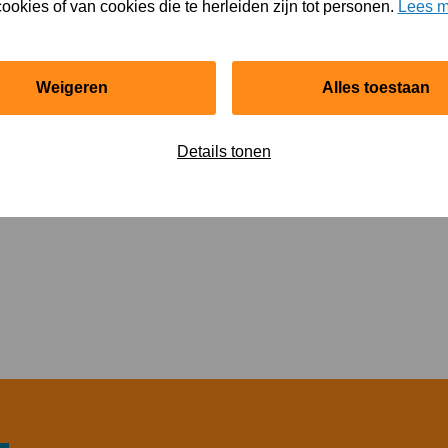
 sportomgeving?
ookies of van cookies die te herleiden zijn tot personen.
Lees m
Weigeren
Alles toestaan
Details tonen