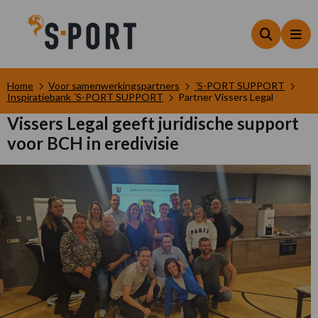
Zoeken
Me
Home
Voor samenwerkingspartners
´S-PORT SUPPORT
Inspiratiebank ´S-PORT SUPPORT
Partner Vissers Legal
Vissers Legal geeft juridische support
voor BCH in eredivisie