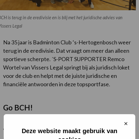
CH is terug in de eredivisie en is blij met het juridische advies van
issers Legal
Na 35 jaar is Badminton Club ‘s-Hertogenbosch weer
terug in de eredivisie. Dat vraagt om meer dan alleen
sportieve scherpte. ´S-PORT SUPPORTER Remco
Wortel van Vissers Legal springt bij als juridisch loket
voor de club en helpt met de juiste juridische en
financiële antwoorden in deze topsportfase.
Go BCH!
Remco kijkt mee naar contracten, verplichtingen en
Sluit
cooki
verenigingsstructuur, en geeft bovendien feedback
Deze website maakt gebruik van
aan de vrijwilligers die werken aan een vernieuwd