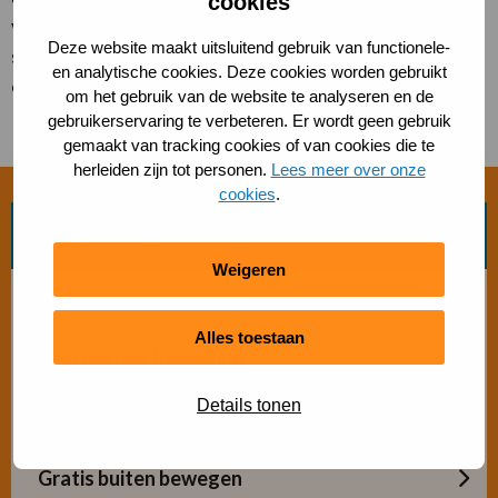
cookies
verenigingsbeleidsplan voor de ALV. Een waardevolle
Deze website maakt uitsluitend gebruik van functionele-
steun in een periode waarin de club professionaliseert
en analytische cookies. Deze cookies worden gebruikt
en groeit. Hoeha BCH!
om het gebruik van de website te analyseren en de
gebruikerservaring te verbeteren. Er wordt geen gebruik
gemaakt van tracking cookies of van cookies die te
herleiden zijn tot personen.
Lees meer over onze
cookies
.
Zoek beweegvorm
Weigeren
Bosch beweegaanbod
Alles toestaan
Sporten met beperking
Details tonen
Beweegaanbod 50+
Gratis buiten bewegen