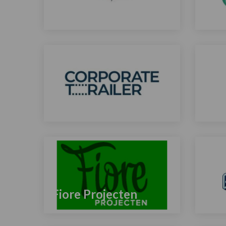
Beemflights
Bod
Lees
meer
over
Corporate Trailer
Dek
Lees
Lees
meer
meer
over
over
Fiore Projecten
Gre
Lees
Lees