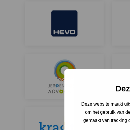
meer
meer
over
over
HEVO
Hor
Lees
Lees
meer
meer
over
over
Jeroen Bosch
Advocaten
Juri
Dez
Lees
Lees
Deze website maakt uits
meer
meer
om het gebruik van de
over
over
gemaakt van tracking c