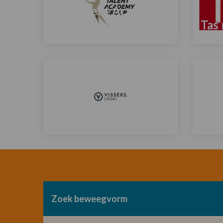
The Talent Academy
Group
Tas
Lees
Lees
meer
meer
over
over
Vissers. Legal
Ver
Lees
Lees
meer
meer
over
over
Zoek beweegvorm