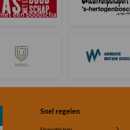
 met een boodschap
Teun van Pelt Spo
Lees
meer
over
el
Animatiebureau 
Lees
meer
over
Snel regelen
Financiële hulp