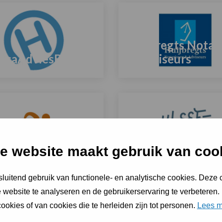
meer
over
Huijbregts Notar
ecaAdviesBureau
& Adviseurs
Lees
meer
over
disch Sportloket
Kleefkracht
e website maakt gebruik van coo
Lees
luitend gebruik van functionele- en analytische cookies. Deze
meer
 website te analyseren en de gebruikerservaring te verbeteren.
over
ookies of van cookies die te herleiden zijn tot personen.
Lees m