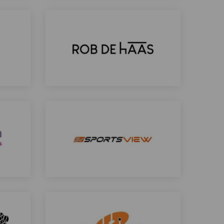
Lees
meer
over
Rob de Haas
Lees
meer
over
Sportsview
Lees
meer
over