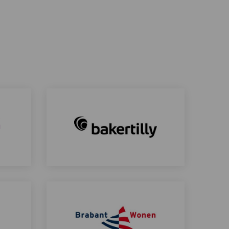
Bakertilly
Lees
meer
over