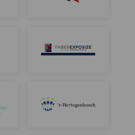
jsen
Brabant Wonen
Lees
meer
over
FaberExposize
Lees
meer
over
Gemeente 's-
aker
Hertogenbosch
Lees