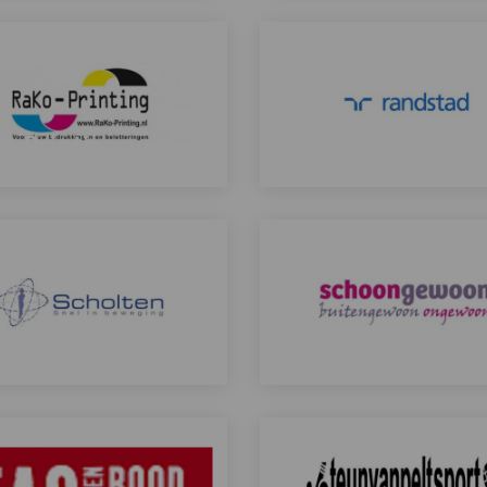
Lees
meer
over
o-Printing
Randstad
Lees
meer
over
olten
Schoongewoon
Lees
meer
over