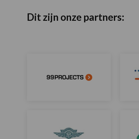
Dit zijn onze partners:
99Projects
AD
Lees
Lees
meer
meer
over
over