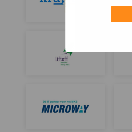
Kragten
Kui
Lees
Lees
meer
meer
over
over
Liftoff
LT 
Lees
Lees
meer
meer
over
over
Microway
Muli