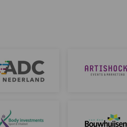
C
Artishock
Lees
meer
over