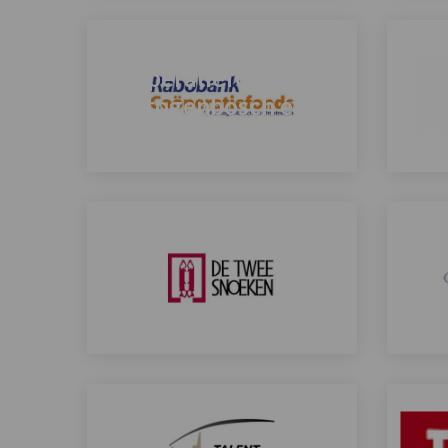
Lees
Lees
meer
meer
Rabobank
over
over
Cooperatiefonds 's-
Hertogenbosch en
Omstreken
RaK
Lees
Lees
meer
meer
over
over
De Twee Snoeken
Sch
Lees
Lees
meer
meer
over
over