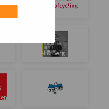
mpen
Libeme Profcycling
Lees
meer
over
Mackel & Berg
Lees
meer
over
PROFI SEC Security
demy
Group