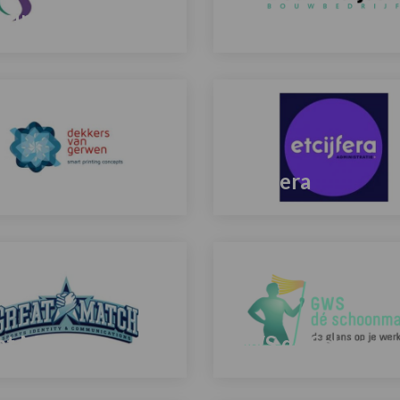
y investments
Van den Bouwhui
Lees
meer
over
kers van Gerwen
Etcijfera
Lees
meer
over
at Match
GWS de Schoonm
Lees