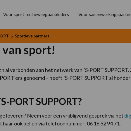
Voor sport- en beweegaanbieders
Voor samenwerkingspartne
PORT
Sportieve partners
 van sport!
ich al verbonden aan het netwerk van ´S-PORT SUPPORT. Zij
 SUPPORT’ers genoemd – heeft ´S-PORT SUPPORT al honde
n ´S-PORT SUPPORT?
age leveren? Neem voor een vrijblijvend gesprek via het
di
 haar ook bellen via telefoonnummer: 06 16 52 94 71.