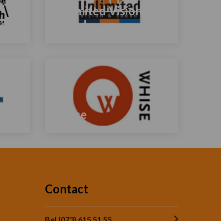
Unlimited Vision &
rt
Sound
Lees
meer
over
Werp
Whise
Lees
meer
over
Contact
Bel (073) 615 51 55