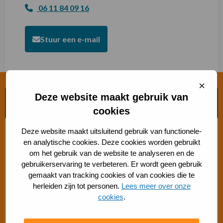
06 11 84 09 16
Stuur een e-mail
Sluit
cooki
Deze website maakt gebruik van
Zoek beweegvorm
cookies
Bosch beweegaanbod
Deze website maakt uitsluitend gebruik van functionele-
en analytische cookies. Deze cookies worden gebruikt
om het gebruik van de website te analyseren en de
Sporten met beperking
gebruikerservaring te verbeteren. Er wordt geen gebruik
gemaakt van tracking cookies of van cookies die te
Beweegaanbod 50+
herleiden zijn tot personen.
Lees meer over onze
cookies
.
Gratis buiten bewegen