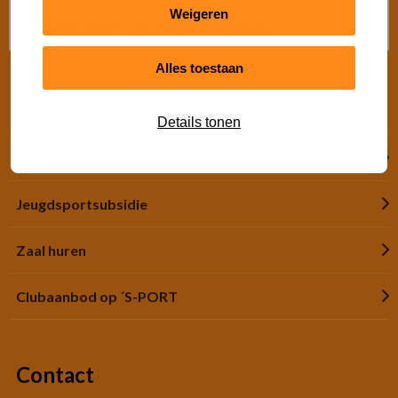
Weigeren
Advies Sport- en Beweegadviseur
Alles toestaan
Snel regelen
Details tonen
Financiële hulp
Jeugdsportsubsidie
Zaal huren
Clubaanbod op ´S-PORT
Contact