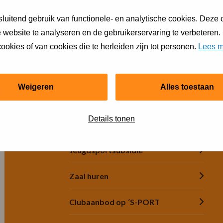
direct contact met me op
luitend gebruik van functionele- en analytische cookies. Deze
 website te analyseren en de gebruikerservaring te verbeteren.
ookies of van cookies die te herleiden zijn tot personen.
Lees m
Weigeren
Alles toestaan
Snel regelen
Details tonen
Financiële hulp
Jeugdsportsubsidie
Zaal huren
Clubaanbod op ´S-PORT