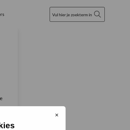
Zoek
rs
ee
Sluit
cookiebanner
kies