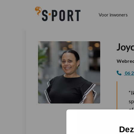
Voor inwoners
Joy
Webred
06 2
“I
sp
of
Dez