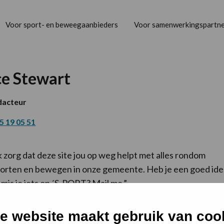
Voor sport- en beweegaanbieders
Voor samenwerkingspartne
ce Stewart
acteur
5 19 05 51
k zorg dat deze site jou op weg helpt met alles rondom
orten en bewegen in onze gemeente. Heb je een goed id
 mis je iets op ´S-PORT? Mail me.”
e website maakt gebruik van coo