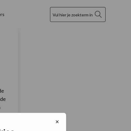
Zoek
rs
de
 de
n
n
Sluit
cookiebanner