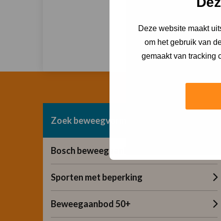
Dez
Deze website maakt uits
Stu
om het gebruik van de
gemaakt van tracking c
Zoek beweegvorm
Bosch beweegaanbod
Sporten met beperking
Beweegaanbod 50+