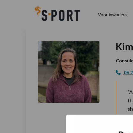
Voor inwoners
Kim
Consule
06 2
“A
th
sl
jo
zi