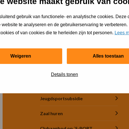
e website maakt gebruik van coo
luitend gebruik van functionele- en analytische cookies. Deze
ur een e-mail
 website te analyseren en de gebruikerservaring te verbeteren.
ookies of van cookies die te herleiden zijn tot personen.
Lees m
Weigeren
Alles toestaan
Snel regelen
Details tonen
Financiële hulp
Jeugdsportsubsidie
Zaal huren
Clubaanbod op ´S-PORT