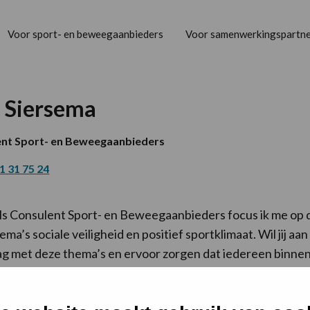
Voor sport- en beweegaanbieders
Voor samenwerkingspartne
 Siersema
nt Sport- en Beweegaanbieders
1 31 75 24
ls Consulent Sport- en Beweegaanbieders focus ik me op 
ema’s sociale veiligheid en positief sportklimaat. Wil jij aan
ag met deze thema’s en ervoor zorgen dat iedereen binne
uw vereniging op een fijne en veilige manier kan sporten e
ch kan ontwikkelen? Ik denk graag met je mee.”