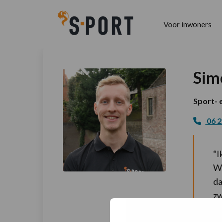
Voor inwoners
Sim
Sport-
06 2
“I
Wa
da
zw
sc