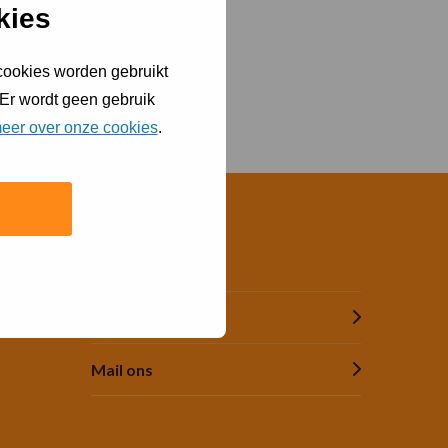
kies
 cookies worden gebruikt
 Er wordt geen gebruik
eer over onze cookies
.
Contact
Bel (073) 615 51 55
Mail ons