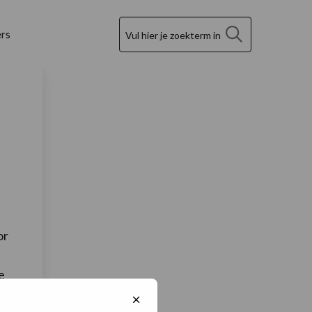
Zoek
rs
or
e
Sluit
cookiebanner