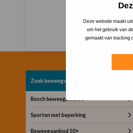
be
Dez
Deze website maakt uits
om het gebruik van de
Stu
gemaakt van tracking c
Zoek beweegvorm
Bosch beweegaanbod
Sporten met beperking
Beweegaanbod 50+