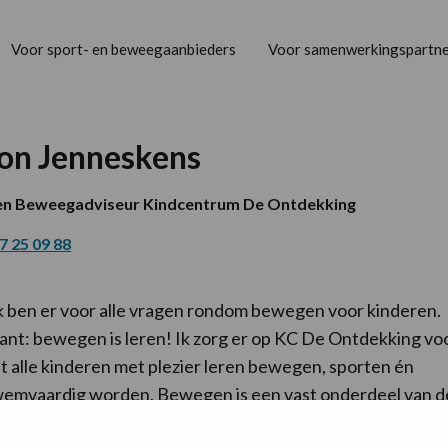
Voor sport- en beweegaanbieders
Voor samenwerkingspartne
on Jenneskens
 en Beweegadviseur Kindcentrum De Ontdekking
7 25 09 88
k ben er voor alle vragen rondom bewegen voor kinderen.
nt: bewegen is leren! Ik zorg er op KC De Ontdekking vo
t alle kinderen met plezier leren bewegen, sporten én
emvaardig worden. Bewegen is een vast onderdeel van d
hooldag. Zo leggen we de basis voor een leven vol gezond