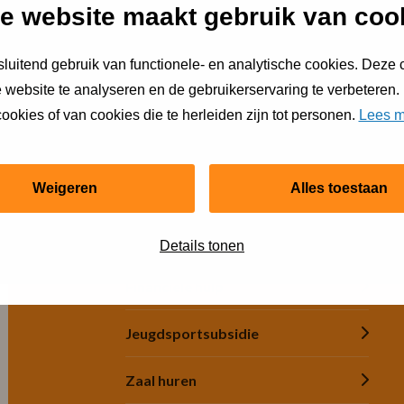
wegen en plezier in beweging!”
e website maakt gebruik van coo
luitend gebruik van functionele- en analytische cookies. Deze
 website te analyseren en de gebruikerservaring te verbeteren.
ur een e-mail
ookies of van cookies die te herleiden zijn tot personen.
Lees m
Weigeren
Alles toestaan
Snel regelen
Details tonen
Financiële hulp
Jeugdsportsubsidie
Zaal huren