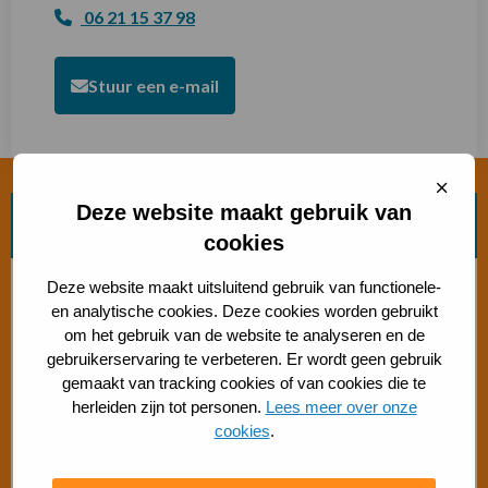
06 21 15 37 98
Stuur een e-mail
Sluit
cooki
Deze website maakt gebruik van
Zoek beweegvorm
cookies
Bosch beweegaanbod
Deze website maakt uitsluitend gebruik van functionele-
en analytische cookies. Deze cookies worden gebruikt
om het gebruik van de website te analyseren en de
Sporten met beperking
gebruikerservaring te verbeteren. Er wordt geen gebruik
gemaakt van tracking cookies of van cookies die te
Beweegaanbod 50+
herleiden zijn tot personen.
Lees meer over onze
cookies
.
Gratis buiten bewegen