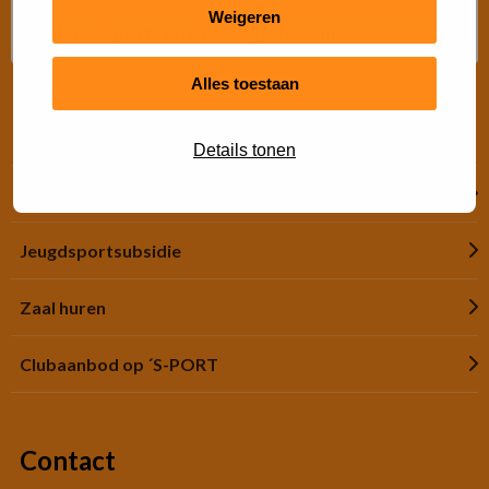
Weigeren
Advies Sport- en Beweegadviseur
Alles toestaan
Snel regelen
Details tonen
Financiële hulp
Jeugdsportsubsidie
Zaal huren
Clubaanbod op ´S-PORT
Contact