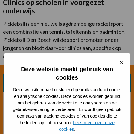
Clinics op scholen in voorgezet
onderwijs
Pickleball is een nieuwe laagdrempelige racketsport:
een combinatie van tennis, tafeltennis en badminton.
Pickleball Den Bosch wil de sport promoten onder
jongeren en biedt daarvoor clinics aan, specifiek op
scholen in het voortgezet onderwijs.
Sluit
cooki
Deze website maakt gebruik van
cookies
Zoek beweegvorm
Deze website maakt uitsluitend gebruik van functionele-
en analytische cookies. Deze cookies worden gebruikt
Bosch beweegaanbod
om het gebruik van de website te analyseren en de
gebruikerservaring te verbeteren. Er wordt geen gebruik
Sporten met beperking
gemaakt van tracking cookies of van cookies die te
herleiden zijn tot personen.
Lees meer over onze
cookies
.
Beweegaanbod 50+