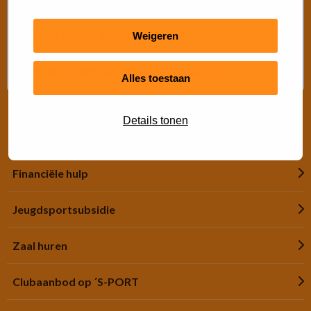
Gratis buiten bewegen
Weigeren
Advies Sport- en Beweegadviseur
Alles toestaan
Details tonen
Snel regelen
Financiële hulp
Jeugdsportsubsidie
Zaal huren
Clubaanbod op ´S-PORT