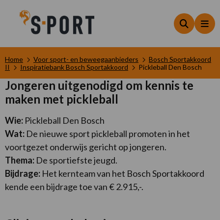
Zoeken
Me
Home
Voor sport- en beweegaanbieders
Bosch Sportakkoord
II
Inspiratiebank Bosch Sportakkoord
Pickleball Den Bosch
Jongeren uitgenodigd om kennis te
maken met pickleball
Wie:
Pickleball Den Bosch
Wat:
De nieuwe sport pickleball promoten in het
voortgezet onderwijs gericht op jongeren.
Thema:
De sportiefste jeugd.
Bijdrage:
Het kernteam van het Bosch Sportakkoord
kende een bijdrage toe van € 2.915,-.