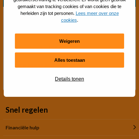
gemaakt van tracking cookies of van cookies die te
herleiden zijn tot personen.
Lees meer over onze
Bosch beweegaanbod
cookies
.
Sporten met beperking
Weigeren
Beweegaanbod 50+
Alles toestaan
Gratis buiten bewegen
Details tonen
Advies Sport- en Beweegadviseur
Snel regelen
Financiële hulp