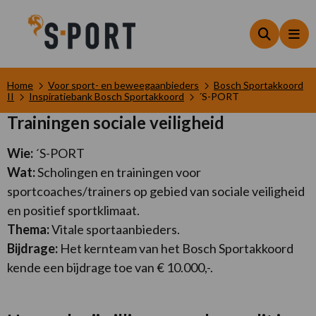
Zoeken
Me
Home
Voor sport- en beweegaanbieders
Bosch Sportakkoord
II
Inspiratiebank Bosch Sportakkoord
´S-PORT
Trainingen sociale veiligheid
Wie:
´S-PORT
Wat:
Scholingen en trainingen voor
sportcoaches/trainers op gebied van sociale veiligheid
en positief sportklimaat.
Thema:
Vitale sportaanbieders.
Bijdrage:
Het kernteam van het Bosch Sportakkoord
kende een bijdrage toe van € 10.000,-.