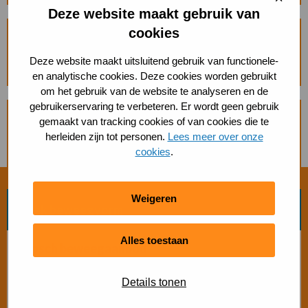
cooki
over
Deze website maakt gebruik van
cookies
Aangepast sporten
Lees
Deze website maakt uitsluitend gebruik van functionele-
meer
en analytische cookies. Deze cookies worden gebruikt
om het gebruik van de website te analyseren en de
over
gebruikerservaring te verbeteren. Er wordt geen gebruik
gemaakt van tracking cookies of van cookies die te
Overzicht van sport- en beweegaanbieders
herleiden zijn tot personen.
Lees meer over onze
Lees
cookies
.
meer
over
Weigeren
Zoek beweegvorm
Alles toestaan
Bosch beweegaanbod
Details tonen
Sporten met beperking