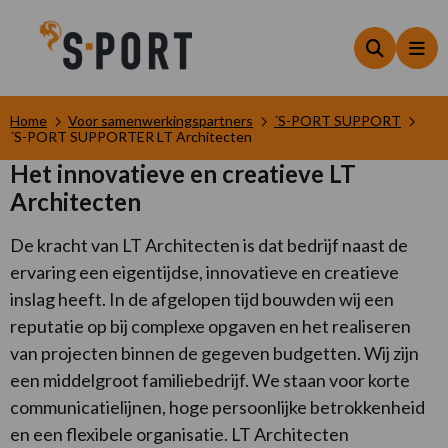
Zoeken
Me
Home
Voor samenwerkingspartners
´S-PORT SUPPORT
´S-PORT SUPPORTER LT Architecten
Het innovatieve en creatieve LT
Architecten
De kracht van LT Architecten is dat bedrijf naast de
ervaring een eigentijdse, innovatieve en creatieve
inslag heeft. In de afgelopen tijd bouwden wij een
reputatie op bij complexe opgaven en het realiseren
van projecten binnen de gegeven budgetten. Wij zijn
een middelgroot familiebedrijf. We staan voor korte
communicatielijnen, hoge persoonlijke betrokkenheid
en een flexibele organisatie. LT Architecten