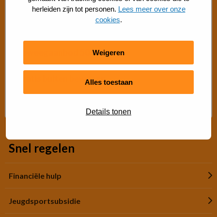
Bosch beweegaanbod
LT
herleiden zijn tot personen.
Lees meer over onze
cookies
.
Sporten met beperking
Architecten
Beweegaanbod 50+
Weigeren
Gratis buiten bewegen
Alles toestaan
Advies Sport- en Beweegadviseur
Details tonen
Snel regelen
Financiële hulp
Jeugdsportsubsidie