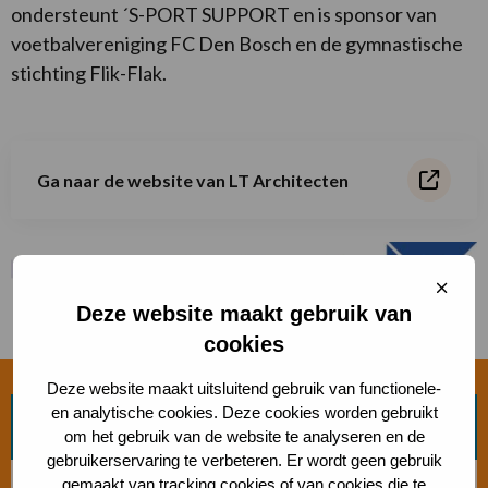
ondersteunt ´S-PORT SUPPORT en is sponsor van
voetbalvereniging FC Den Bosch en de gymnastische
stichting Flik-Flak.
Lees
Ga naar de website van LT Architecten
meer
over
Sluit
Ga
cooki
Deze website maakt gebruik van
naar
cookies
de
Deze website maakt uitsluitend gebruik van functionele-
en analytische cookies. Deze cookies worden gebruikt
website
Zoek beweegvorm
om het gebruik van de website te analyseren en de
gebruikerservaring te verbeteren. Er wordt geen gebruik
van
gemaakt van tracking cookies of van cookies die te