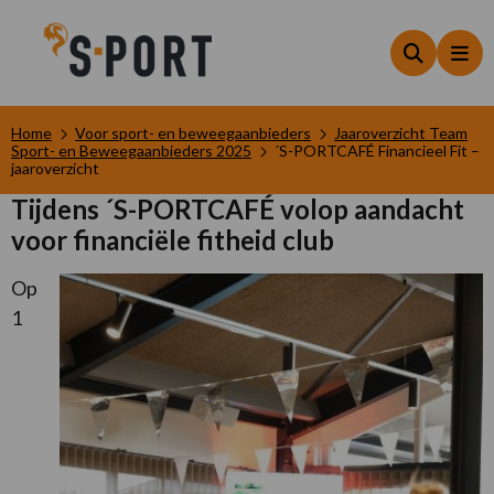
Zoeken
Me
Home
Voor sport- en beweegaanbieders
Jaaroverzicht Team
Sport- en Beweegaanbieders 2025
´S-PORTCAFÉ Financieel Fit –
jaaroverzicht
Tijdens ´S-PORTCAFÉ volop aandacht
voor financiële fitheid club
Op
1