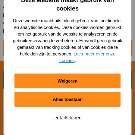
ondernemers en sportprofessionals samen om
cookies
inspiratie op te doen rondom het financieren van sport.
Deze website maakt uitsluitend gebruik van functionele-
Ook in 2026 staat weer een nieuw en actueel thema
en analytische cookies. Deze cookies worden gebruikt
klaar.
om het gebruik van de website te analyseren en de
gebruikerservaring te verbeteren. Er wordt geen gebruik
gemaakt van tracking cookies of van cookies die te
De terugblik op het ´S-PORTCAFÉ
herleiden zijn tot personen.
Lees meer over onze
cookies
.
Zoek beweegvorm
Weigeren
Bosch beweegaanbod
Alles toestaan
Sporten met beperking
Details tonen
Beweegaanbod 50+