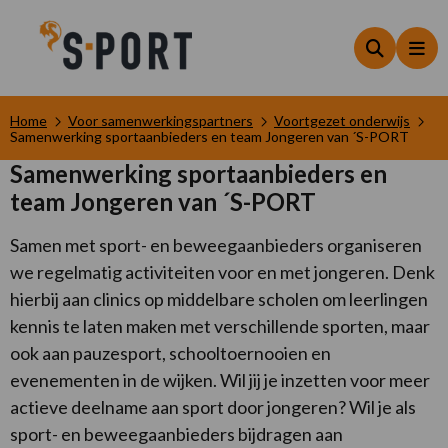
Zoeken
Me
Home
Voor samenwerkingspartners
Voortgezet onderwijs
Samenwerking sportaanbieders en team Jongeren van ´S-PORT
Samenwerking sportaanbieders en
team Jongeren van ´S-PORT
Samen met sport- en beweegaanbieders organiseren
we regelmatig activiteiten voor en met jongeren. Denk
hierbij aan clinics op middelbare scholen om leerlingen
kennis te laten maken met verschillende sporten, maar
ook aan pauzesport, schooltoernooien en
evenementen in de wijken. Wil jij je inzetten voor meer
actieve deelname aan sport door jongeren? Wil je als
sport- en beweegaanbieders bijdragen aan