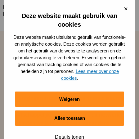
passende ondersteuning of regelingen. Altijd passend
Sluit
bij jouw club, tempo en mogelijkheden.
cooki
Deze website maakt gebruik van
cookies
Deze website maakt uitsluitend gebruik van functionele-
Samenwerken in de stad
en analytische cookies. Deze cookies worden gebruikt
om het gebruik van de website te analyseren en de
Sociaal en maatschappelijk ondernemen doe je
gebruikerservaring te verbeteren. Er wordt geen gebruik
vaak niet alleen. In ’s‑Hertogenbosch werken we
gemaakt van tracking cookies of van cookies die te
herleiden zijn tot personen.
Lees meer over onze
samen met een groot netwerk van organisaties
cookies
.
in sport, onderwijs, zorg, welzijn en het
bedrijfsleven. Als ‘spin in het web’ brengen we
verenigingen in contact met partners die kunnen
Weigeren
meedenken, ondersteunen of samenwerken bij
maatschappelijke initiatieven. Via dit netwerk
Alles toestaan
verbinden we je bijvoorbeeld met andere
sportaanbieders, maatschappelijke organisaties
Details tonen