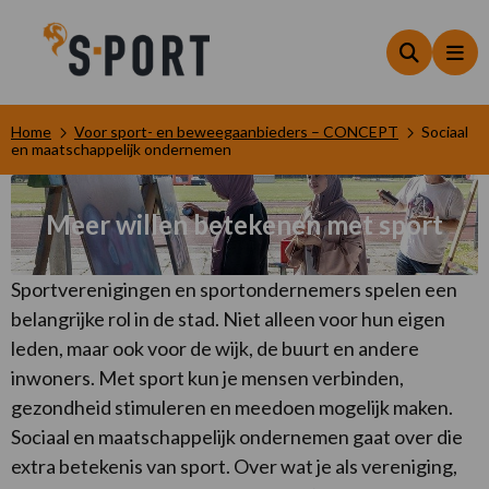
Zoeken
Me
Home
Voor sport- en beweegaanbieders – CONCEPT
Sociaal
en maatschappelijk ondernemen
Meer willen betekenen met sport
Sportverenigingen en sportondernemers spelen een
belangrijke rol in de stad. Niet alleen voor hun eigen
leden, maar ook voor de wijk, de buurt en andere
inwoners. Met sport kun je mensen verbinden,
gezondheid stimuleren en meedoen mogelijk maken.
Sociaal en maatschappelijk ondernemen gaat over die
extra betekenis van sport. Over wat je als vereniging,